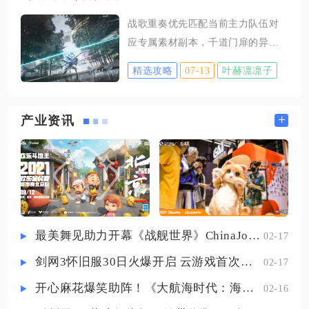
即完成部分进度，满级后能额外获
关之后三倍阵容对手输出、坦度大
战歌重奏优先匹配当前主力队伍对
得50%资源，同时立即完成15%工作
幅提升，极易出现前排核心被快速
应专属素材副本，千道门扉的异想
进度，是竹林专属的高效农牧角
秒杀的情况
作为次要周本，仅在技能材料储备
色。应天府作为前期核心主城，竹
精选攻略
07-13
叶赫凛凛子
充足时投入次数，整体资源倾斜给
林分布密集且基础农牧体系完善，
到角色7‑10级技能升级素材对应的周
将李清溪安置于此，可快速积累竹
本是最优选择。周本战歌重奏每周
+
产业资讯
子资源，满足前期建筑升级、道具
仅有3次挑战机会，产出的高阶技能
制作的大量需求。应天府的辟邪雕
进阶素材，无法通过日常副本、地
像能为周边农牧建筑提供加成，把
图采集获取，是拉高队伍输出上限
李清溪的民宅与工作竹林布置
的稀缺资源，角色技能等级突破7级
之后，每一次升级都会持续消耗该
类周本材料，普通养成副本完全没
最美舞见助力开幕《战舰世界》ChinaJoy首日精彩碰撞
02-17
有产出渠道。挑选副本时，不需要
剑网3怀旧服30日火爆开启 云游戏首次亮相CJ打造舒适畅玩体验
02-17
分散次数刷取多个不同BOSS，3次
全部集中给主C以及核心辅助对应的
开心麻花爆笑助阵！《大航海时代：海上霸主》亮相China Joy
02-16
周本，避免资源