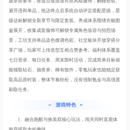
题穿搭要求，赛道沿途摆放对应风格服饰，触碰拾取、
避开违和单品，抵达终点后系统自动评定搭配星级，星
级达标解锁全新章节与限定套装。养成体系围绕衣橱图
鉴展开，收集成套服饰可解锁专属角色妆容与拍照场
景，工坊支持单品染色微调色彩。社交板块开放穿搭分
享广场，玩家可上传造型互相点赞参考。福利体系覆盖
七日登录、每日任务、周末限时活动，完成简单目标就
能领取钻石、抽奖券、稀有散件，零氪玩家也能稳定获
取高品质时装，整体节奏轻松，没有强制氪金与高强度
刷取任务。
游戏特色
1、融合跑酷与换装双核心玩法，闯关同时直观体
验穿搭取舍的趣味。