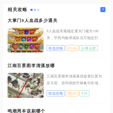
+
相关攻略
大掌门8人血战多少通关
8人血战常规稳定通关门槛为100
关，平民均衡养成队伍可稳定打到
100关，优质核心阵容合理操作能够
精选攻略
07-16
云卷云舒
突破140关，极限顶配满培养队伍最
高可冲击160关区间，不同养成程度
对应的通关层数存在清晰分层标
江南百景图李清溪放哪
准。普通玩家手里仅有四名成型甲
江南百景图李清溪最优放置位置为
级弟子，剩余四位仅用来激活缘分
应天府、苏州府的竹林集中区域，
凑八人上阵，这类队伍攻防属性总
其次是松江府的竹林产区，优先绑
量偏低，前40关可无脑选择三倍难
精选攻略
08-05
YW
定满级竹林与农牧加成雕像，最大
度对手拿满星数，40关到80关阶段
化天赋收益。李清溪天赋为泛筏，
需要交替选择两倍、三倍对手，尽
在竹林工作时可额外获取资源并立
鸣潮周本该刷哪个
量囤积星数兑换临时属性加成，80