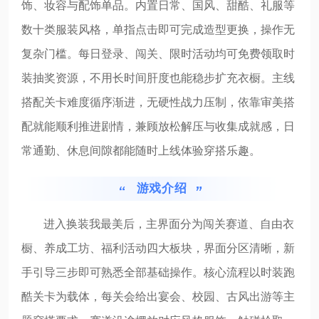
饰、妆容与配饰单品。内置日常、国风、甜酷、礼服等
数十类服装风格，单指点击即可完成造型更换，操作无
复杂门槛。每日登录、闯关、限时活动均可免费领取时
装抽奖资源，不用长时间肝度也能稳步扩充衣橱。主线
搭配关卡难度循序渐进，无硬性战力压制，依靠审美搭
配就能顺利推进剧情，兼顾放松解压与收集成就感，日
常通勤、休息间隙都能随时上线体验穿搭乐趣。
游戏介绍
进入换装我最美后，主界面分为闯关赛道、自由衣
橱、养成工坊、福利活动四大板块，界面分区清晰，新
手引导三步即可熟悉全部基础操作。核心流程以时装跑
酷关卡为载体，每关会给出宴会、校园、古风出游等主