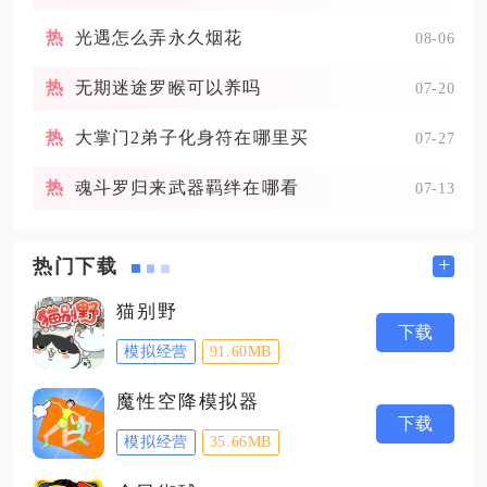
光遇怎么弄永久烟花
08-06
无期迷途罗睺可以养吗
07-20
大掌门2弟子化身符在哪里买
07-27
魂斗罗归来武器羁绊在哪看
07-13
+
热门下载
猫别野
下载
模拟经营
91.60MB
魔性空降模拟器
下载
模拟经营
35.66MB