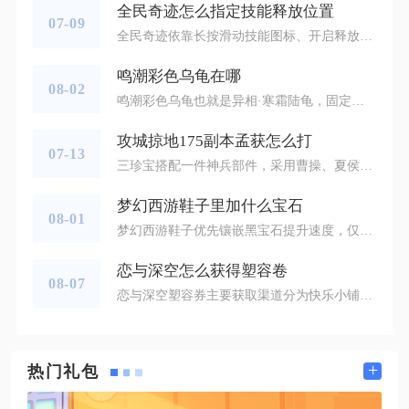
全民奇迹怎么指定技能释放位置
07-09
全民奇迹依靠长按滑动技能图标、开启释放辅助线、切换动作锁定模式三类操作即可自由指定技能释放落点，移动端与模拟器端操作逻辑区分清晰，所有范围、位移、控制类技能都能精准自定义释放位置，彻底解决一键自动释放导致的技能空放、伤害打不满、控制落空等常见问题，熟练掌握这套操作能大幅提升副本刷怪效率与跨服PK胜率。移动端基础定点释放操作以长按滑动手势为核心，点击技能图标仅会默认锁定当前目标自动释放，想要自定义落点需长按对应技能按钮不松手，屏幕会弹出半透明技能范围指示器，手指保持按压状态向目
鸣潮彩色乌龟在哪
08-02
鸣潮彩色乌龟也就是异相·寒霜陆龟，固定刷新点位共有两处，分别位于鸣钟涧对岸河滩以及紫月榕与丛棘步道中间的溪流区域。该生物是玩家俗称的闪光彩壳乌龟，外观带有持续流转的彩色光效，和普通寒霜陆龟区分明显，击败后可以获取专属异相外观，也是解锁隐藏成就龟养生息的关键目标。优先前往鸣钟涧传送信标，落地后向南方飞行跨越河道，对岸河滩会刷新若干普通寒霜陆龟，彩色乌龟会随机混刷在其中。第二个点位选择紫月榕东南侧山脚溪流，这片浅滩常年刷新陆龟群落，瀑布下方水域是重点搜寻范围。两处点位属于共享刷新
攻城掠地175副本孟获怎么打
07-13
三珍宝搭配一件神兵部件，采用曹操、夏侯惇、赵云、貂蝉的四将标准排阵，搭配凤凰、灵龟、烛龙、驱虎套装，全程手动把控战法释放节点，稳定通关175副本孟获，副本核心难点在于五名NPC均携带高额自爆战法，满血自爆可打出2.5倍血量伤害，硬件未达标准会被多轮自爆直接击溃，这套阵容依靠护盾、减伤、魅惑控制三重机制抵消自爆伤害，低概率依赖暴击斩杀，反复尝试3至8次即可稳定通关，无曹操的二珍高配玩家可替换貂蝉首发、张飞补输出，同样具备通关可行性。通关前硬件配置需要补齐核心养成内容，珍宝最低三
梦幻西游鞋子里加什么宝石
08-01
梦幻西游鞋子优先镶嵌黑宝石提升速度，仅少数特殊战术玩法才考虑神秘石或者属性吸收宝石，绝大多数门派任务、PK场景都以黑宝石为核心选择。鞋子部位能够打的宝石种类并不多，黑宝石每一级可以为角色增加8点速度，速度直接决定回合出手顺序，不管是日常刷副本抓鬼，还是比武、帮战的对抗环节，出手权都会极大左右整场战斗的走向，这也是黑宝石成为鞋子首选宝石的根本原因。封系、辅助门派对于鞋子黑宝石锻数要求最高，封系争夺一速，辅助需要快过己方输出单位完成加血、解封、增伤等操作，鞋子的宝石锻数会直接影响
恋与深空怎么获得塑容卷
08-07
恋与深空塑容券主要获取渠道分为快乐小铺每月兑换、商城钻石直购、各类限时活动奖励三大途径，优先兑换快乐小铺月度道具是性价比最高的获取方式。塑容券也就是Evol塑容券，是修改主角容貌的专属道具，初次创建角色拥有免费捏脸机会，后续调整五官、妆容、脸型都需要消耗该道具，不少玩家容易忽略低成本获取渠道，盲目消耗钻石直接购买。快乐小铺是稳定免费获取塑容券的核心渠道，商店内每月刷新一张塑容券，消耗300快乐巧克力即可兑换，每月限购一次。快乐巧克力可以通过参与喵喵牌对局、照相馆互动、抓娃娃机
+
热门礼包