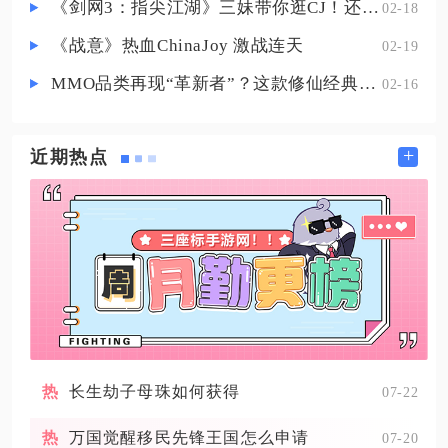
《剑网3：指尖江湖》三妹带你逛CJ！还有惊喜嘉宾现场约定你！
02-18
《战意》热血ChinaJoy 激战连天
02-19
MMO品类再现“革新者”？这款修仙经典IP产品在尝试破局
02-16
+
近期热点
长生劫子母珠如何获得
07-22
万国觉醒移民先锋王国怎么申请
07-20