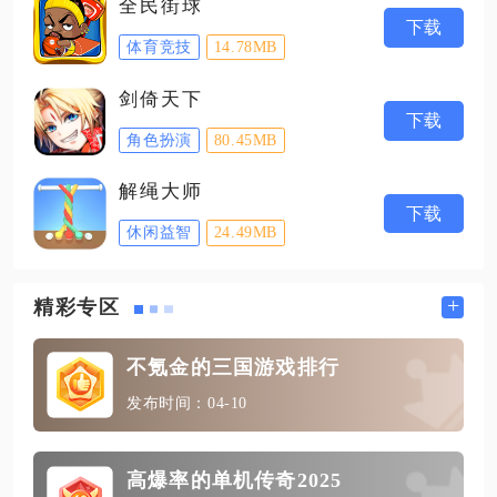
全民街球
下载
体育竞技
14.78MB
剑倚天下
下载
角色扮演
80.45MB
解绳大师
下载
休闲益智
24.49MB
+
精彩专区
不氪金的三国游戏排行
发布时间：04-10
高爆率的单机传奇2025