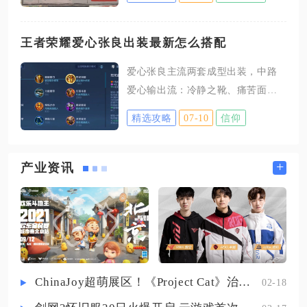
弃兑换，该角色是全游戏独一档的
正在生长或待收获的作物，系统会
菜肴循环型制作核心，功能性无可
锁定农田的编辑权限，只有地块完
替代，兑换投入的资源能长期降低
王者荣耀爱心张良出装最新怎么搭配
全空置后，拆除功能才会正常解
全城生产压力，开荒、多城运营、
锁，掌握前置清理步骤和两种编辑
爱心张良主流两套成型出装，中路
特产批量生产场景下收益极高。孟
入口，就能高效完成大批量农田的
爱心输出流：冷静之靴、痛苦面
余作为天级制作专精居民，满级制
拆除工作。想要顺利拆除农田，第
具、回响之杖、博学者之怒、虚无
作属性达到779，是游戏内第一梯队
精选攻略
07-10
信仰
一
法杖、炽热支配者；游走辅助爱心
的制作面板，核心天赋食雕拉满
工具流：极影·形昭、疾步之靴、极
后，参与任意制作类建筑生产时不
寒风暴、冰霜法杖、魔女斗篷、旭
+
产业资讯
会消耗菜肴，还能额外产出200%菜
日初光，两套出装均围绕爱心流持
肴，同时单次生产减少4名工人需
续粘连消耗、高频控制的核心逻辑
求，完美解决多城同步运营时两大
搭配，适配中路法核与游走辅助两
痛点：菜肴缺口与工人紧缺
种出场位置，铭文统一选用10梦
魇、10怜悯、10调和，完整堆叠冷
却、法穿与生命值，契合爱心流依
ChinaJoy超萌展区！《Project Cat》治愈猫咪吸引一众铲屎官
02-18
靠法阵持续挂伤、频繁触发被动真