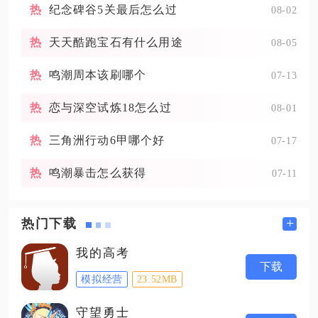
纪念碑谷5关最后怎么过
08-02
天天酷跑宝石有什么用途
08-05
鸣潮周本该刷哪个
07-13
恋与深空试炼18怎么过
08-01
三角洲行动6甲哪个好
07-17
鸣潮暴击怎么获得
07-11
+
热门下载
我的高考
下载
模拟经营
23.52MB
守望勇士