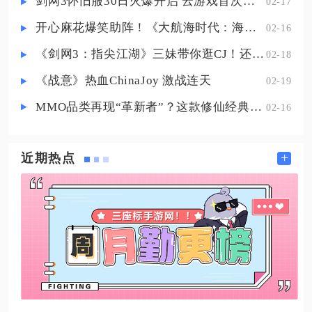
剑网3怀旧服30日火爆开启 云游戏首次亮相CJ打造舒适畅玩体验
02-17
伤的打法需求。中路爱心输出流出
装遵循循序渐进的合成顺序，开局
开心麻花爆笑助阵！《大航海时代：海上霸主》亮相China Joy
02-16
优先神速之靴过渡，第一件直
《剑网3：指尖江湖》三妹带你逛CJ！还有惊喜嘉宾现场约定你！
02-18
《战意》热血ChinaJoy 激战连天
02-19
MMO品类再现“革新者”？这款修仙经典IP产品在尝试破局
02-16
+
近期热点