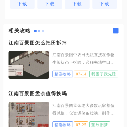
下载
下载
下载
下载
+
相关攻略
江南百景图怎么把田拆掉
江南百景图中农田无法直接在作物
生长状态下拆除，必须先清空田地
内的农作物，再通过改布局编辑模
精选攻略
07-14
我困了我先睡
式执行拆除操作，拆除后农田地块
会直接还原为城市空白地基，还能
回收少量建造消耗的基础资源，这
江南百景图孟余值得换吗
是调整城市生产布局最常用的操作
江南百景图孟余绝大多数玩家都值
方式。很多玩家初次调整城建规划
得兑换，仅资源储备拉满、制作天
时，会遇到点击农田没有拆除按钮
级角色齐全的养老休闲玩家可以放
的问题，核心原因都是田块内存在
精选攻略
07-25
蓝辰旧梦