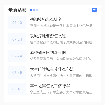
+
最新活动
鸣潮铃铛怎么提交
07-12
鸣潮里的风止铃统一前往乘霄山中枢信号塔旁的NPC弦歌处对话提交，集齐对应数量铃铛即可兑换各类养成资源，钟灵子任务铃铛则交给今州城NPC蔻蔻完成任务交付，两类铃铛提交点位、操作流程完全区分开，不会出现交互混淆的情况。先说明风止铃的完整提交前置与操作步骤，该收集道具需要通关主线第一章第七幕才能解锁弦歌的交互功能，未推进对应主线时即便背包存有铃铛，靠近NPC也只会触发普通闲聊，不会弹出铃铛提交界面。传送至乘霄山中枢信号塔传送点后，往北侧平整草地区域行走，紫色服饰的弦歌会固定在此驻守
攻城掠地曹蛮怎么过
07-24
通关曹蛮副本依靠山地专属武将分层消耗搭配战车、套装、晶石属性补齐输出缺口，标准排阵为甘宁起手、陆逊衔接、赵云中转、周泰压轴，满足九珍宝、四战车基础配置后，配合手动控战法、全程战术克制即可稳定通关，无顶配硬件也可依靠高斩杀晶石、套装置换降低门槛。曹蛮副本全程山地地形，敌方五组部队均自带山地增伤战法，主将曹蛮拥有偷取珍宝属性、三段范围攻击机制，常规均衡阵容容易在前四副将阶段损耗过多兵力，最终对战曹蛮时缺少续航输出，所以整套打法围绕“首轮爆发压血、中层持续灼烧消耗、末尾肉坦扛伤收割
原神如何回到群玉阁
07-24
想要重返群玉阁，分为剧情炸毁阶段依托NPC传送、完成重建任务解锁专属地图传送锚点两种核心可行路径，两种方式覆盖前期主线推进、后期自由探索全阶段，也是当前稳定重返这座璃月浮空宫殿仅有的正规途径，不存在依靠攀爬、飞行、岩系技能搭建平台自主登上群玉阁的可行方式，所有自主升空尝试都会受场景空气墙与地形高度限制而失败。处于璃月主线第一章第三幕迫近的客星、群玉阁尚未被剧情炸毁的阶段时，重返群玉阁需要前往璃月港倚岩殿门前找到专属引路人NPC步云，该NPC位置固定在璃月港南侧近海岸区域，依靠
大掌门叶城主带什么心法
07-30
大掌门叶城主主流心法分为三套搭配，极限输出带七伤心经、苍龙出水、冯虚御风；均衡攻防带无敌无我、七伤心经、冲虚养气；平民持久战带金钟罩、控鹤擒龙、浪子三唱，三套方案适配不同阵容与对战场景，可根据自身养成资源灵活切换。极限输出搭配适配西门吹雪双剑合璧阵容，这套心法完全贴合叶城主天外飞仙高暴击、封穴控制的技能机制。七伤心经稳定提升攻击数值，弥补缘分加成仅百分比攻击的短板，让单体爆发伤害大幅上涨；苍龙出水在首轮出手直接拉高暴击概率，轻松将暴击属性堆至六十点以上，更容易打出暴击斩杀脆皮
率土之滨怎么三倍行军
08-01
率土之滨三倍行军主要分为太守军团集结三倍行军、要塞调动取消卡三倍返程、野外军营发兵三类方式，其中实战使用率最高的是太守集结行军与要塞调动返程技巧，熟练运用能够大幅缩短部队往返战场的耗时，抢占对战先机。太守军团集结三倍行军属于同盟团战核心机制，同盟成功占领可任命太守的城池后，由盟主授予玩家太守职位，太守建造太守府即可解锁军团集结功能。任意同盟成员派遣部队向太守城池发起集结，集结期间所有进军至太守城池的部队行军速度提升至常规速度三倍，大量队伍能够快速汇聚一点。该方式多用于关卡争夺