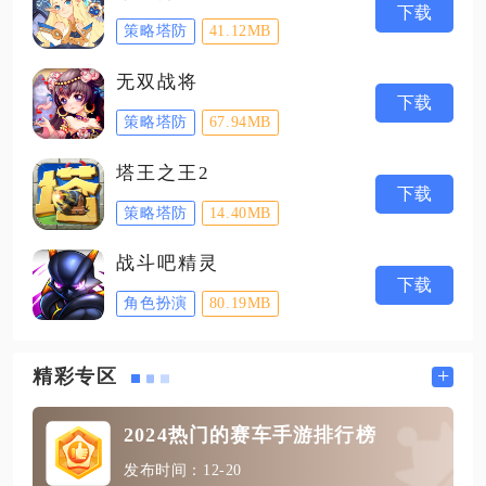
下载
策略塔防
41.12MB
无双战将
下载
策略塔防
67.94MB
塔王之王2
下载
策略塔防
14.40MB
战斗吧精灵
下载
角色扮演
80.19MB
+
精彩专区
2024热门的赛车手游排行榜
发布时间：12-20