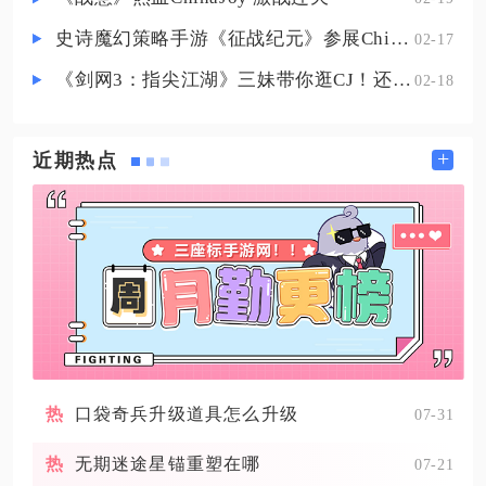
史诗魔幻策略手游《征战纪元》参展ChinaJoy，SLG与放置融合玩法来袭
02-17
《剑网3：指尖江湖》三妹带你逛CJ！还有惊喜嘉宾现场约定你！
02-18
+
近期热点
口袋奇兵升级道具怎么升级
07-31
无期迷途星锚重塑在哪
07-21