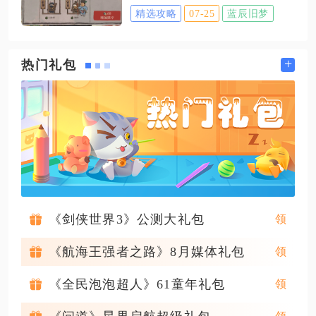
级角色齐全的养老休闲玩家可以放
入少量资源，两种加点方案都以堆
精选攻略
07-25
蓝辰旧梦
励，
弃兑换，该角色是全游戏独一档的
高共鸣效率为属性养成核心，保障
菜肴循环型制作核心，功能性无可
大招领域持续覆盖全队输出窗口。
替代，兑换投入的资源能长期降低
+
热门礼包
纯辅助加点是适配绝大多数配队的
全城生产压力，开荒、多城运营、
通用方案，共鸣解放作为角色核心
特产批量生产场景下收益极高。孟
技能必须直接拉满，该技能生成的
余作为天级制作专精居民，满级制
星域领域不仅能持续为全队提供高
作属性达到779，是游戏内第一梯队
的制作面板，核心天赋食雕拉满
后，参与任意制作类建筑生产时不
会消耗菜肴，还能额外产出200%菜
肴，同时单次生产减少4名工人需
《剑侠世界3》公测大礼包
求，完美解决多城同步运营时两大
《航海王强者之路》8月媒体礼包
痛点：菜肴缺口与工人紧缺
《全民泡泡超人》61童年礼包