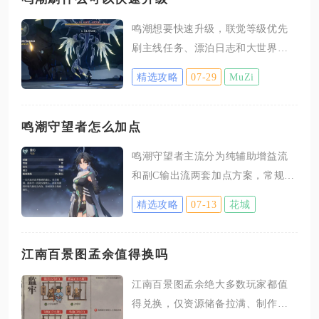
鸣潮想要快速升级，联觉等级优先
刷主线任务、漂泊日志和大世界探
索内容，角色等级集中刷模拟领域
精选攻略
07-29
MuZi
副本，空余体力搭配讨伐强敌和限
时玩法，合理分配体力资源就能拉
开等级差距。账号层面的联觉等级
鸣潮守望者怎么加点
决定大部分玩法解锁条件，开荒阶
鸣潮守望者主流分为纯辅助增益流
段优先做完主线潮汐任务，主线给
和副C输出流两套加点方案，常规开
出的联觉经验体量远超野外刷怪，
荒、深塔攻坚优先选择纯辅助加
前期跟着主线流程推进，不用分散
精选攻略
07-13
花城
点，技能升级顺序为共鸣解放＞共
精力探索地图多余区域，就能轻松
鸣技能＞共鸣变奏＞共鸣回路，常
提升等级；当主线出现等级门槛无
态攻击完全放弃升级；追求极限队
江南百景图孟余值得换吗
法继续推进时，优先做完伴星任
伍循环伤害的玩家可以选用副C加
务、危行任务以及纪闻支线任务，
江南百景图孟余绝大多数玩家都值
点，升级顺序调整为共鸣变奏＞共
接着完成索拉指南里面的每日委
得兑换，仅资源储备拉满、制作天
鸣解放＞共鸣技能，剩余技能仅投
托，把活跃度拉满领取漂泊日志奖