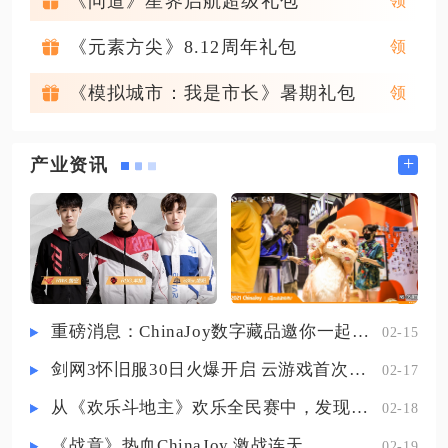
《问道》星界启航超级礼包
《元素方尖》8.12周年礼包
《模拟城市：我是市长》暑期礼包
+
产业资讯
重磅消息：ChinaJoy数字藏品邀你一起评选
02-15
剑网3怀旧服30日火爆开启 云游戏首次亮相CJ打造舒适畅玩体验
02-17
从《欢乐斗地主》欢乐全民赛中，发现拓盘全民电竞的新蓝海
02-18
《战意》热血ChinaJoy 激战连天
02-19