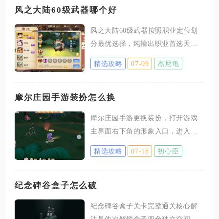
风之大陆60级武器哪个好
风之大陆60级武器按照职业定位划
分最优选择，纯输出职业首选天启
审判系列武器，持续输出与攻坚补
精选攻略
07-09
杰尼龟
命中选光辉使者系列，坦克、神官
辅助定位优先怒火复仇系列，破灭
幻影泛用性偏弱仅适合小众PVP特化
摩尔庄园手游装扮怎么换
玩法，整体搭配逻辑围绕副本攻
摩尔庄园手游更换装扮，打开游戏
坚、团战对抗、日常刷本三类场景
主界面右下角的形象入口，进入衣
区分适配，是60级阶段成型后可长
橱页面挑选已获取的服饰单品或者
期升级传承的核心装备，无需频繁
精选攻略
07-18
初心臣
完整套装，选中部件点击穿戴按
更换过渡道具。天启审判作为输出
钮，搭配完毕关闭界面就可以完成
职业的毕业首选，核心属性自带高
角色换装，拉姆以及载具装扮也有
纪念碑谷盒子怎么破
额暴击概率与固定破防数值，物理
对应的独立更换入口，按照对应分
输出的刺客、战士，法系输出的法
纪念碑谷盒子关卡完整通关核心解
区选择装扮即可完成外形更改。进
师、游侠都能吃到完整属性加成，
法是依次解锁盒子四色独立空间、