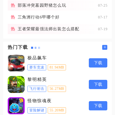
部落冲突墓园野猪怎么玩
07-25
三角洲行动6甲哪个好
07-17
王者荣耀最强法师出装怎么搭配
07-19
+
热门下载
极品飙车
下载
赛车竞速
81.94MB
黎明精英
下载
飞行射击
56.27MB
怪物惊魂夜
下载
冒险解谜
55.20MB