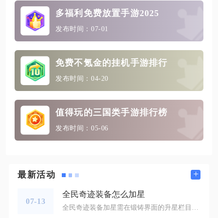
多福利免费放置手游2025
发布时间：07-01
免费不氪金的挂机手游排行
发布时间：04-20
值得玩的三国类手游排行榜
发布时间：05-06
+
最新活动
全民奇迹装备怎么加星
07-13
全民奇迹装备加星需在锻铸界面的升星栏目选择目标装备，搭配对应晶石与稳定材料执行升星操作，遵循低星稳步推进、高星垫刀控风险的养成思路，配合材料规划与失败应对机制，就能高效完成装备星级提升，稳定拉高角色整体战力。打开游戏主界面右下角的强化功能入口，或是使用快捷按键唤出锻铸面板，切换至装备升星分页后，先在装备列表选定需要养成的穿戴装备，只有沃玛品级及以上的装备才开放加星权限，装备品质越高自带的强星孔位数量越多，战神品级装备可拥有最多10个孔位，是高阶养成的最优选择。放入装备后填充基