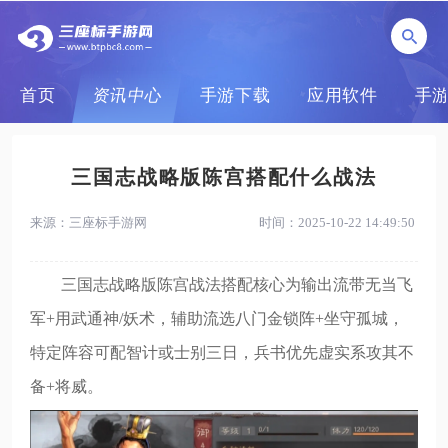
首页
资讯中心
手游下载
应用软件
手
三国志战略版陈宫搭配什么战法
来源：三座标手游网
时间：2025-10-22 14:49:50
三国志战略版陈宫战法搭配核心为输出流带无当飞
军+用武通神/妖术，辅助流选八门金锁阵+坐守孤城，
特定阵容可配智计或士别三日，兵书优先虚实系攻其不
备+将威。