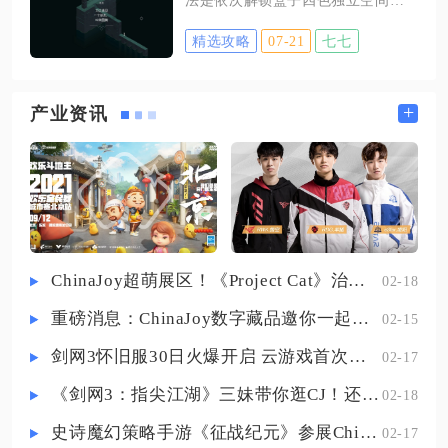
入角色换装界面之后，页面会划分
面对王国秘境噩梦难度高防
点亮四角四座塔楼灯光，全部灯光
出头饰、面饰、颈部装饰、上衣、
精选攻略
07-21
七七
激活后转动箱体齿轮拆解立方体结
下装、鞋子、手持物品、后背配饰
构，逐层踩踏衍生压力按钮即可完
还有专属载具多个细分栏目，不需
成通关，关卡难点集中在箱体开合
+
产业资讯
要整套穿戴，可以自由拆分单品搭
切换空间、利用乌鸦NPC触发远程
配。选中单件配饰之后画面中间会
机关、跨空间传送主角艾达三个核
实时预览穿戴效果，集齐一整套套
心操作，多数卡关情况源于未按固
装时系统会弹出一键穿戴提示，选
定顺序开启箱体面板、忽略空间传
择
送门联动逻辑、无法把控乌鸦移动
时机导致机关无法触发。开局先滑
ChinaJoy超萌展区！《Project Cat》治愈猫咪吸引一众铲屎官
02-18
动箱体右上角带凸起圆点的面板向
重磅消息：ChinaJoy数字藏品邀你一起评选
02-15
上拉开，露出青蓝色内部空间，空
间内自带基础压力按钮，操控艾达
剑网3怀旧服30日火爆开启 云游戏首次亮相CJ打造舒适畅玩体验
02-17
踩踏按钮点亮右侧青色塔楼灯光
《剑网3：指尖江湖》三妹带你逛CJ！还有惊喜嘉宾现场约定你！
02-18
史诗魔幻策略手游《征战纪元》参展ChinaJoy，SLG与放置融合玩法来袭
02-17