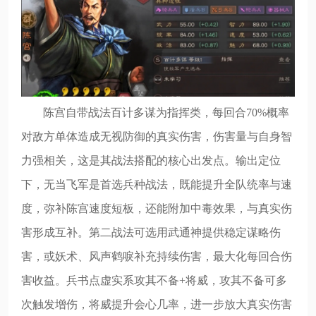
陈宫自带战法百计多谋为指挥类，每回合70%概率
对敌方单体造成无视防御的真实伤害，伤害量与自身智
力强相关，这是其战法搭配的核心出发点。输出定位
下，无当飞军是首选兵种战法，既能提升全队统率与速
度，弥补陈宫速度短板，还能附加中毒效果，与真实伤
害形成互补。第二战法可选用武通神提供稳定谋略伤
害，或妖术、风声鹤唳补充持续伤害，最大化每回合伤
害收益。兵书点虚实系攻其不备+将威，攻其不备可多
次触发增伤，将威提升会心几率，进一步放大真实伤害