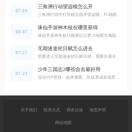
三角洲行动望远镜怎么开
07-09
三角洲行动中打开独立战术望远镜，PC端默认按下数字键5调出道具轮盘选中望远镜，再点击鼠标左键即可开启，移动端需要先在背包装备望远镜，点击屏幕道具栏图标就能进入望远视角，没有装备该道具则无法调出望远功能。想要正常使用望远镜，第一步必须提前完成装备配置，只有侦察干员可以在战前配装界面把望远镜放进背包道具槽，其他职业只能在对局内搜刮物资拾取，未将道具放入快捷栏，即便捡到装备也无法快速呼出。对局开局前在干员配置页找到战术道具栏，把望远镜填入对应空位，进入对局后才能通过快捷键一键调出，
诛仙手游神木枝在哪里获得
08-07
诛仙手游神木枝只能通过云梦川地图专属隐藏任务暗恋有谁知领取，无商城兑换、副本掉落等其他获取渠道，整套流程核心分为定点时段钓鱼、八卦炉合成道具、完成任务三步。想要开启任务首先要抵达云梦川指定钓鱼点位，打开地图锁定坐标77,77的水域区域，此处会刷新专属垂钓小鸡，只有小鸡存在时才能钓到任务所需鱼类，普通钓鱼区域无法产出对应鱼种。地图内鱼类严格按照固定时段刷新，10点可钓鲟鱼、16点产出胖头鱼、19点刷新桂鱼、22点出现乌鱼，13点产出的鳕鱼无需收集，若是将鳕鱼混入合成材料，即便触
无期迷途祀日赋怎么进去
07-27
想要进入无期迷途祀日赋活动，需要先通关主线章节Re1-9于彼岸重逢，随后在游戏主界面的狄斯城分页找到活动专属入口即可完整参与全部内容，未完成主线关卡的账号不会显示祀日赋活动入口，也是多数玩家找不到活动页面的核心原因。主线关卡达成解锁门槛后，登录游戏先停留主界面等待弹窗推送，祀日赋开启初期会弹出活动直达窗口，点击弹窗就能直接跳转活动场景，省去手动查找页面的步骤。关闭弹窗的账号可以点击屏幕下方狄斯按钮，进入狄斯城综合界面，页面上方会划分主线、活动、采购办三类标签，点击带有祀日赋古
少年三国志2哪些合击最好用
07-23
综合PVP竞技、副本推图、长线养成多场景实战表现，综合强度排名靠前、适配绝大多数阵容的实用合击分为四类，分别是控场减怒类地刺符、群体控制寒冰裂符、续航回复救苍生符、吴国顶配并蒂双莲，平民过渡可选用憾天符，极限单核爆发阵容优先霸王别姬合击，苍金品质军锋断灭符是后期顶配选择，不同养成阶段、阵营体系可以按需搭配组合。地刺符作为橙品质合击，是全养成周期通用性最高的选择，由姜维与法正激活，核心机制锁定敌方怒气值最高的武将释放高额单体伤害，升至五星单次可削减目标四点怒气，直接打断敌方核心
关于我们
联系方式
商务洽谈
免责声明
网站地图