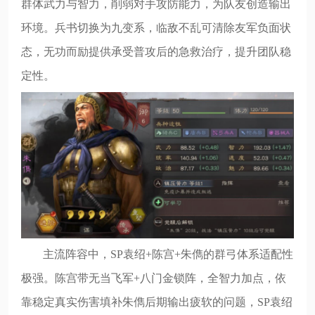
群体武力与智力，削弱对手攻防能力，为队友创造输出
环境。兵书切换为九变系，临敌不乱可清除友军负面状
态，无功而励提供承受普攻后的急救治疗，提升团队稳
定性。
主流阵容中，SP袁绍+陈宫+朱儁的群弓体系适配性
极强。陈宫带无当飞军+八门金锁阵，全智力加点，依
靠稳定真实伤害填补朱儁后期输出疲软的问题，SP袁绍