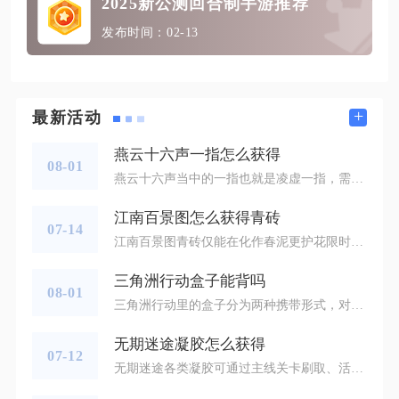
2025新公测回合制手游推荐
发布时间：02-13
+
最新活动
燕云十六声一指怎么获得
08-01
燕云十六声当中的一指也就是凌虚一指，需要完成清河侠迹山河如故这条支线奇遇，在北盟遗址解谜开启密室宝箱后获取，该奇术没有商城兑换、掉落拾取的途径，只能走完完整任务流程拿到手。想要触发任务，需要传送至清河百草野的北盟遗址区域，在城门入口位置找到NPC烈不尽进行对话，对话完毕正式开启山河如故任务线，没有完成前置对话的情况下，遗址内部机关不会产生交互反馈，即便走到宝箱点位也无法开启奖励容器。进入北盟遗址内部之后，需要先处理演武场内的敌人，击败首领张豹，拾取场地宝箱内的藏宝图道具，根据
江南百景图怎么获得青砖
07-14
江南百景图青砖仅能在化作春泥更护花限时活动内，通过活动专属兑换页面消耗闲置装饰建筑或补天石兑换得到，无地图采集、作坊生产、探险掉落等常规产出渠道，该道具唯一用途是兑换限定动态建筑荒山古冢，错过活动窗口无法再获取对应材料。进入活动兑换界面后，可用于兑换青砖的装饰道具包含摇尾鱼灯、椰子树、大红花轿、蕉下小坐、灯烛台、糖人摊六类装饰建筑，每消耗任意一件对应装饰建筑可换取一块青砖，单类装饰建筑兑换存在三十五次单次上限，多类道具可叠加兑换额度，能快速凑齐建造荒山古冢所需青砖数量。这六款
三角洲行动盒子能背吗
08-01
三角洲行动里的盒子分为两种携带形式，对局地面刷新的战利品大盒可以直接背负搬运，小型收纳盒、牌盒这类容器只能存入背包格子，无法扛在身上移动。游戏区分了实体大件物资盒与收纳道具盒，二者背负机制完全独立，实战中很多玩家会混淆两类盒子的携带规则，导致搜集高价值物资时出现操作失误，错失撤离机会。对局中击败敌人、破译保险箱、地图固定点位刷新的大型物资盒属于可背负道具，靠近盒子后会弹出拾取/扛起交互按键，触发后盒子会固定在角色背部，全程占用背负状态，不能再同时扛起队友，而牌盒、快递收纳盒、
无期迷途凝胶怎么获得
07-12
无期迷途各类凝胶可通过主线关卡刷取、活动副本掉落、采购办商店兑换、秘盟福利领取、素材高阶合成、赛季密令奖励六种核心方式稳定获取，覆盖悬浊凝液、原生凝胶、感染凝胶、异化暗凝胶全品类养成需求，全方位补足禁闭者高阶突破消耗缺口。主线章节是凝胶最基础稳定的产出渠道，不同主线节点会针对性掉落对应品级凝胶，前期低章关卡高频产出悬浊凝液，中后期高难主线稳定掉落原生凝胶与感染凝胶，高难度终章关卡还有概率掉落稀有异化暗凝胶，重复扫荡已通关关卡能够持续累积大量低阶凝胶，配合体力高效分配，长时间养