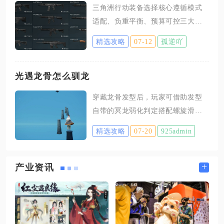
三角洲行动装备选择核心遵循模式
距十分明显，补天石属于游戏内稀
适配、负重平衡、预算可控三大准
缺资源，更多应当用于抽取人物、
则，不存在通用万能套装，需根据
兑换限定建筑、扩充空地等优先级
精选攻略
07-12
孤逆吖
对局目标拆分防具、枪械配件、背
更高的用途，盲目投入仓库会造成
包胸挂三类装备分层搭配，兼顾生
资源浪费。普通仓库依靠基础物
存、火力与物资承载能力，避免盲
光遇龙骨怎么驯龙
资、居民劳作就能建造，建造数量
目堆砌高品级装备拖慢对局节奏。
存在固定上限，合理规划升级节
穿戴龙骨发型后，玩家可借助发型
多数玩家装备搭配翻车根源在于只
奏，足以满足大部分玩家日常生
自带的冥龙弱化判定搭配螺旋滑翔
看重防护等级与武器伤害，忽略负
产、物资囤积、严大人物资交换的
操作稳定完成驯龙，全程无需依靠
重带来的移速、开镜速度衰减，或
精选攻略
07-20
925admin
道具卡视野，熟练后能在墓土四龙
是照搬其他模式配装进入当前对
图、沉船图连续牵制多只冥龙不损
局，出现跑图滞缓、物资装不下、
失光翼，是观赏性与实用性兼备的
+
产业资讯
近距离交火反应滞后等问题，掌握
遛龙玩法，龙骨发型的核心优势在
分场景配装逻辑后，既能降低入场
于冥龙锁定后的攻击判定会小幅延
成本，又能显著提升撤离成功率与
迟，给玩家留出更充足的操作缓冲
对战胜率。防具板块优先区分撤离
窗口，大幅降低新手驯龙失误概
搜