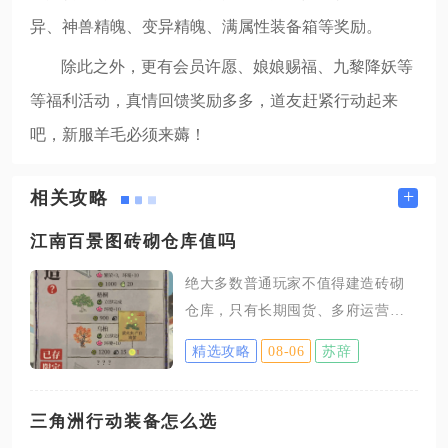
异、神兽精魄、变异精魄、满属性装备箱等奖励。
除此之外，更有会员许愿、娘娘赐福、九黎降妖等
等福利活动，真情回馈奖励多多，道友赶紧行动起来
吧，新服羊毛必须来薅！
+
相关攻略
江南百景图砖砌仓库值吗
绝大多数普通玩家不值得建造砖砌
仓库，只有长期囤货、多府运营且
仓库配额用尽的重肝玩家，可以酌
精选攻略
08-06
苏辞
情少量购置，不建议大量建造与升
级。砖砌仓库依靠补天石解锁建
造，初始300储存量，对比普通仓库
三角洲行动装备怎么选
250容量仅有小幅提升，资源消耗差