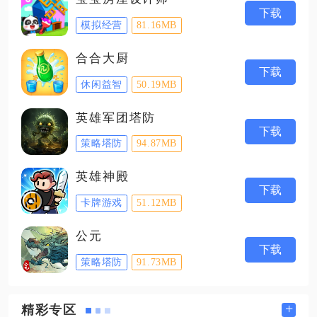
下载
模拟经营
81.16MB
合合大厨
下载
休闲益智
50.19MB
英雄军团塔防
下载
策略塔防
94.87MB
英雄神殿
下载
卡牌游戏
51.12MB
公元
下载
策略塔防
91.73MB
+
精彩专区