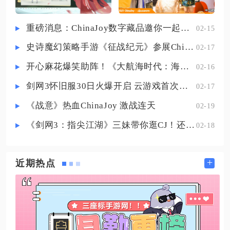
率。实操前需要做好基础筹备，优
先选择墓土四龙图作为练习场地，
重磅消息：ChinaJoy数字藏品邀你一起评选
02-15
这片区域空域开阔、障碍物分布均
史诗魔幻策略手游《征战纪元》参展ChinaJoy，SLG与放置融合玩法来袭
02-17
匀，冥龙巡逻路线清晰，不会出现
狭小空间内多龙合围的危险情况，
开心麻花爆笑助阵！《大航海时代：海上霸主》亮相China Joy
02-16
角色储备至少10枚光之翼，保证长
剑网3怀旧服30日火爆开启 云游戏首次亮相CJ打造舒适畅玩体验
02-17
《战意》热血ChinaJoy 激战连天
02-19
《剑网3：指尖江湖》三妹带你逛CJ！还有惊喜嘉宾现场约定你！
02-18
+
近期热点