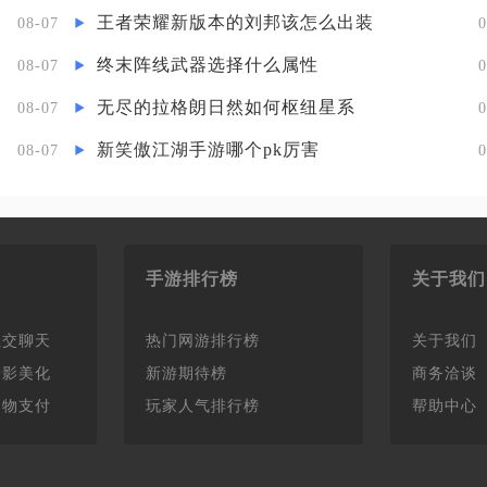
王者荣耀新版本的刘邦该怎么出装
08-07
0
终末阵线武器选择什么属性
08-07
0
无尽的拉格朗日然如何枢纽星系
08-07
0
新笑傲江湖手游哪个pk厉害
08-07
0
手游排行榜
关于我们
社交聊天
热门网游排行榜
关于我们
摄影美化
新游期待榜
商务洽谈
购物支付
玩家人气排行榜
帮助中心