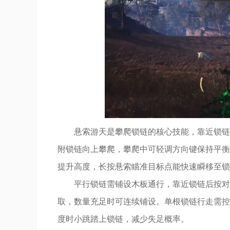
悬索游天是攀爬锁链的核心技能，靠近锁链
附锁链向上攀爬，攀爬中可轻调方向键保持平衡
提升高度，长按悬索瞄准目标点能快速瞬移至锁
平行锁链需铺设木板通行，靠近锁链后按对
取，数量充足时可连续铺设。单根锁链行走需控
度时小跳踏上锁链，减少失足概率。