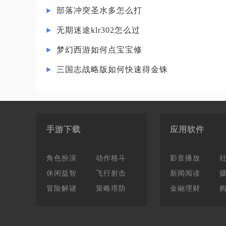
部落冲突圣水多怎么打
无期迷途klr302怎么过
梦幻西游如何点宝宝修
三国志战略版如何快速得金铢
手游下载
应用软件
角色扮演
动作格斗
影音播放
休闲益智
飞行射击
新闻阅读
冒险解谜
策略塔防
金融理财