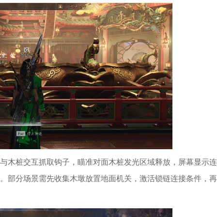
与木桩交互抓取钩子，瞄准对面木桩发光区域释放，屏幕显示连
。部分场景需先收集木墩放置地面机关，激活锁链连接条件，再