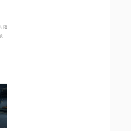
时段
放于
的功