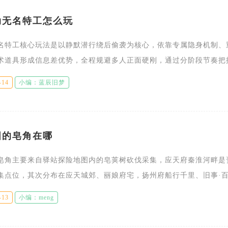
动无名特工怎么玩
名特工核心玩法是以静默潜行绕后偷袭为核心，依靠专属隐身机制、
术道具形成信息差优势，全程规避多人正面硬刚，通过分阶段节奏把
和团队配合稳定完成收割，熟练掌握技能连招与地形利用即可大幅提
-14
小编：蓝辰旧梦
图的皂角在哪
皂角主要来自驿站探险地图内的皂荚树砍伐采集，应天府秦淮河畔是
集点位，其次分布在应天城郊、丽娘府宅，扬州府船行千里、旧事·
村聚宝盆、千金记探险副本中也能找到对应的皂荚资源点。想要采集
-13
小编：meng
解