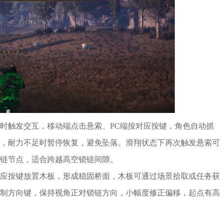
时触发交互，移动端点击悬索、PC端按对应按键，角色自动抓
，耐力不足时暂停恢复，避免坠落。滑翔状态下再次触发悬索可
链节点，适合跨越高空锁链间隙。
应按键放置木板，形成稳固桥面，木板可通过场景拾取或任务获
制方向键，保持视角正对锁链方向，小幅度修正偏移，起点有高