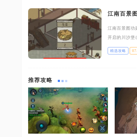
江南百景
江南百景图功
开启的川沙堡
每次对战结束
精选攻略
07
勋牌总量。想
推荐攻略