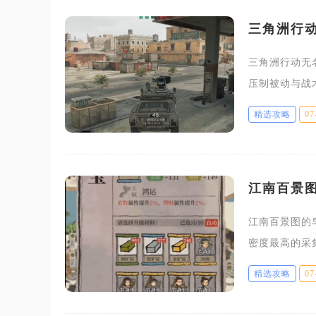
三角洲行
三角洲行动无
压制被动与战
配套枪械改装
精选攻略
07
局胜率。无名
江南百景
江南百景图的
密度最高的采
沉香以及桃花
精选攻略
07
角，首先需要