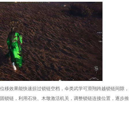
位移效果能快速掠过锁链空档，伞类武学可滑翔跨越锁链间隙，
固锁链，利用石块、木墩激活机关，调整锁链连接位置，逐步推