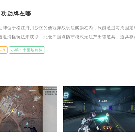
图功勋牌在哪
勋牌位于松江府川沙堡的倭寇海战玩法奖励栏内，只能通过每周固定
击退海怪玩法来获取，北仓库据点防守模式无法产出该道具，道具存
后的战利品弹窗之中，打开松江府底部奖励收纳界面也能查看已积攒
-19
小编：十里坡剑神