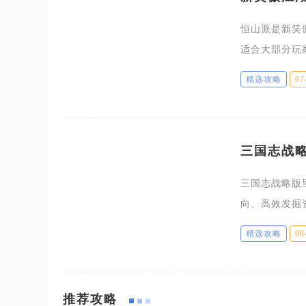
恒山派是新笑
适合大部分玩
担团队核心治
精选攻略
07
队副本、论剑
三国志战
三国志战略版
向、高效发掘
关键手段。同
精选攻略
08
同盟瞭望塔所
推荐攻略