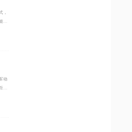
式，
能承
、组
军动
距的
以及