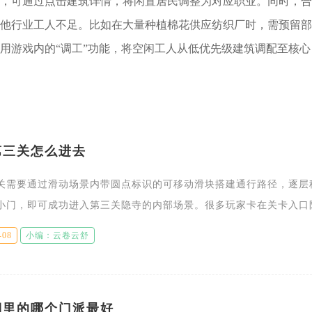
，可通过点击建筑详情，将闲置居民调整为对应职业。同时，合
他行业工人不足。比如在大量种植棉花供应纺织厂时，需预留部
用游戏内的“调工”功能，将空闲工人从低优先级建筑调配至核心
第三关怎么进去
关需要通过滑动场景内带圆点标识的可移动滑块搭建通行路径，逐层
小门，即可成功进入第三关隐寺的内部场景。很多玩家卡在关卡入口
有分清哪些建筑板块支持拖动，误将固定墙体当作交互机关，导致始
-08
小编：云卷云舒
的
湖里的哪个门派最好