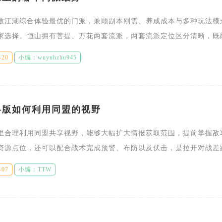
傲江湖综合体验最优的门派，兼顾副本刚需、养成成本与多种玩法模
家选择。恒山拥有菩提、万花两套流派，两套流派定位区分清晰，既
疗，也可以转型远程输出，不需要重新创建角色，灵活适配单人探索
-20
小编：wuyuhzhu945
略版如何利用同盟的视野
里合理利用同盟共享视野，能够大幅扩大情报获取范围，提前掌握敌
资源点位，还可以配合战术完成预警、布防以及伏击，是拉开对战差
盟视野属于全员自动共享机制，盟友的主城、分城、营帐、驻守部队
-07
小编：TTW