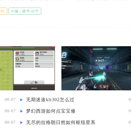
、破魔刀、暴烈之甲，这套装备可以充分激活苏烈大招与强化普攻的
-02
小编：砚书-白竹
团
无期迷途klr302怎么过
08-07
0
梦幻西游如何点宝宝修
08-07
0
无尽的拉格朗日然如何枢纽星系
08-07
0