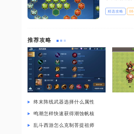
痕之握、破军
精选攻略
08
攻击力加成，
推荐攻略
终末阵线武器选择什么属性
鸣潮怎样快速获得潮蚀帆核
乱斗西游怎么克制菩提祖师