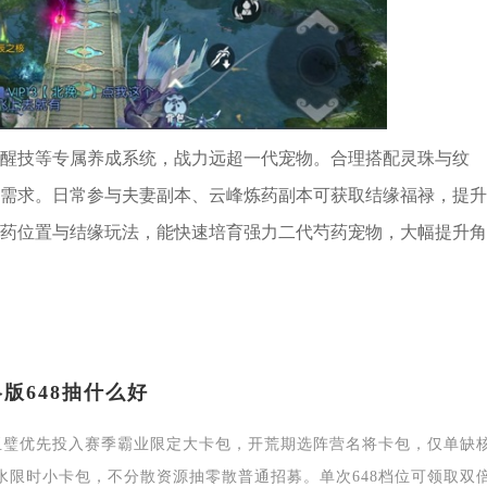
醒技等专属养成系统，战力远超一代宠物。合理搭配灵珠与纹
需求。日常参与夫妻副本、云峰炼药副本可获取结缘福禄，提升
药位置与结缘玩法，能快速培育强力二代芍药宠物，大幅提升角
版648抽什么好
的玉璧优先投入赛季霸业限定大卡包，开荒期选阵营名将卡包，仅单缺
水限时小卡包，不分散资源抽零散普通招募。单次648档位可领取双