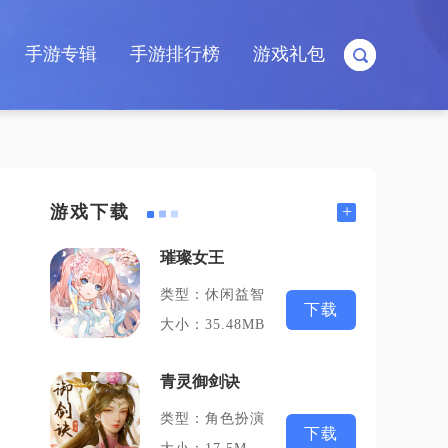
手游专辑
手游排行榜
游戏礼包
+
游戏下载
璀璨女王
类型：休闲益智
下载
大小：35.48MB
青灵御剑诀
类型：角色扮演
下载