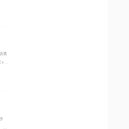
业限
动奖
ol
五
秒
、冰