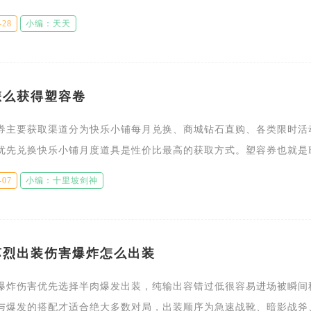
金珠总量足够完成两轮三十抽保底，刚好满足卡池保底机制需求。霸
-28
小编：天天
怎么获得塑容卷
券主要获取渠道分为快乐小铺每月兑换、商城钻石直购、各类限时活
优先兑换快乐小铺月度道具是性价比最高的获取方式。塑容券也就是Ev
改主角容貌的专属道具，初次创建角色拥有免费捏脸机会，后续调整
-07
小编：十里坡剑神
苏烈出装伤害爆炸怎么出装
爆炸伤害优先选择半肉爆发出装，纯输出容错过低很容易进场被瞬间
与爆发的搭配才适合绝大多数对局，出装顺序为急速战靴、暗影战斧