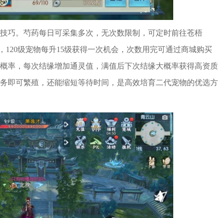
技巧。芍药每日可采集多次，无次数限制，可定时前往苍梧
限，120级宠物每升15级获得一次机会，次数用完可通过商城购买
概率，每次结缘增加通灵值，满值后下次结缘大概率获得高资质
务即可繁殖，还能缩短等待时间，是高效培育二代宠物的优选方