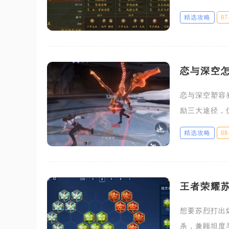
璧奖励，整体
精选攻略
07
定卡池收
恋与深空
恋与深空塑容
励三大途径，
塑容券，是修
精选攻略
08
官、妆容、
王者荣耀
想要苏烈打出
杀，兼顾坦度