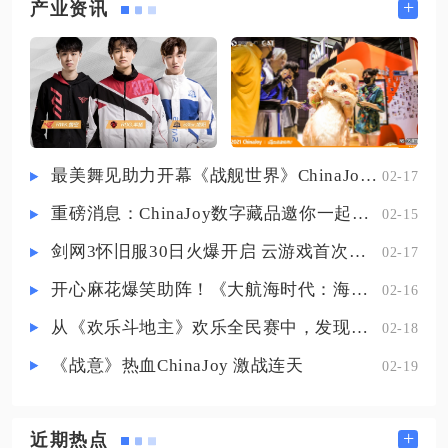
皮，一人堆砌冷却缩减、续航与固
+
产业资讯
是拉高基础伤害的核心，多排混战
定法穿承担持续消耗、群体控制和
优先选择阔刀、长剑两套输出组
战场拉扯，同步根据敌方魔抗装备
合，阔刀搭配巽风震雷刀魂玉，大
数量动态调整穿透装备，辅以保命
范围蓄力可同时命中多名敌人，单
装备提升容错，以此化解全队缺少
次混
物理输出、敌方集体堆叠法术防御
的阵容短板。常规对局里双法师固
最美舞见助力开幕《战舰世界》ChinaJoy首日精彩碰撞
02-17
定分工出装框架清晰，走中路的主
重磅消息：ChinaJoy数字藏品邀你一起评选
02-15
输出爆发法师，适配妲己、安琪
拉、上官婉儿这类一套技能即可完
剑网3怀旧服30日火爆开启 云游戏首次亮相CJ打造舒适畅玩体验
02-17
成击杀的英雄，出门携带咒术典籍
开心麻花爆笑助阵！《大航海时代：海上霸主》亮相China Joy
02-16
过
从《欢乐斗地主》欢乐全民赛中，发现拓盘全民电竞的新蓝海
02-18
《战意》热血ChinaJoy 激战连天
02-19
+
近期热点