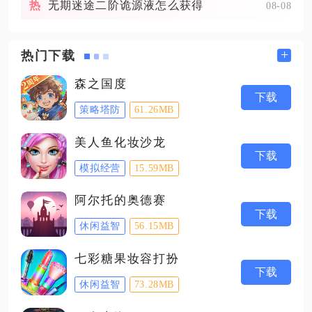
无期迷途二阶诡源液怎么获得
08-08
+
热门下载
森之国度
下载
策略塔防
61.26MB
美人鱼化妆沙龙
下载
模拟经营
15.59MB
阿尔托的奥德赛
下载
休闲益智
56.15MB
七彩糖果妆容打扮
下载
休闲益智
73.28MB