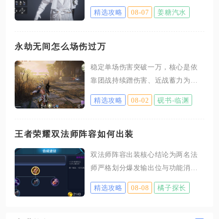
层清理小怪、把控BOSS技能循环即
精选攻略
08-07
姜糖汽水
可平稳通关，整体难度适中，成型
心法与武技搭配能大幅降低通关压
力。进入副本后首先清理沿途集群
永劫无间怎么场伤过万
杂兵，小怪攻击频率不高但数量密
稳定单场伤害突破一万，核心是依
集，扎堆输出容易被围殴掉血，优
靠团战持续蹭伤害、近战蓄力为主
先使用范围群攻武技快速清场，同
远程补伤，搭配适配的魂玉与输出
时拉开与远程小怪的距离，避免持
精选攻略
08-02
砚书-临渊
意识，单排、三排都能稳定达成该
续被箭矢与法术消耗血量。副本前
标准，三排混战模式更容易快速堆
置场景存在多处陷阱机制，地面红
高总伤害数值。多数玩家场伤卡在
王者荣耀双法师阵容如何出装
光区域会触发持续伤害，走位时避
六千至八千区间，根源是频繁脱离
开预警范围，不要贪恋输出长时间
双法师阵容出装核心结论为两名法
战场、只专注收人头忽略消耗伤
站桩，小怪清理完毕再前往BOSS区
师严格划分爆发输出位与功能消耗
害，或是武器搭配单一、不会利用
域，不要提前引动首领
位，二者出装体系完全错开，规避
拉扯持续压低多名敌人护甲血量，
精选攻略
08-08
橘子探长
装备属性重复浪费，一人主打瞬时
只要调整对战思路，每局稳定一万
法术爆发与百分比法穿负责收割脆
伤害不存在门槛。武器与魂玉搭配