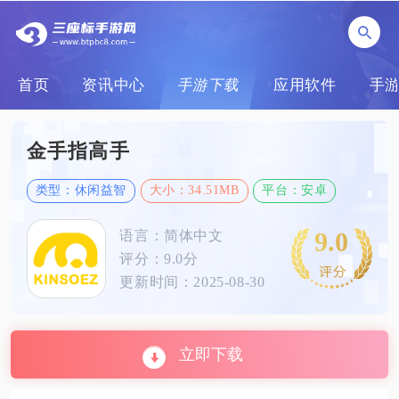
首页
资讯中心
手游下载
应用软件
手
金手指高手
类型：休闲益智
大小：34.51MB
平台：安卓
9.0
语言：简体中文
评分：9.0分
更新时间：2025-08-30
立即下载