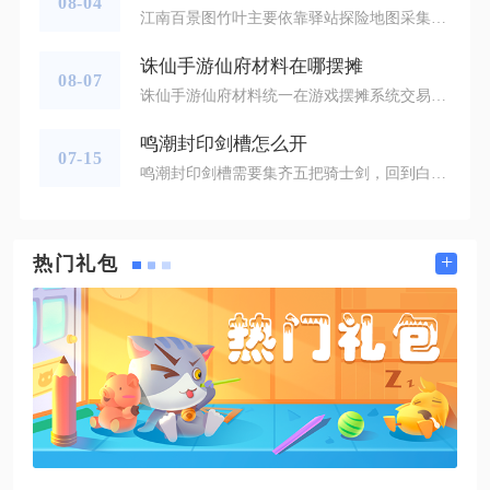
08-04
江南百景图竹叶主要依靠驿站探险地图采集野生竹丛获取，城内竹林建筑无法产出竹叶，资源紧缺时还能借助探险NPC兑换、限时活动少量补充，优先选择多条探险线路轮换采集可以稳定囤积足量竹叶。开启驿站探险后，多张地图内分布着可交互的野生竹丛，点击竹丛采集就能获得竹叶。应天府应天城郊随处可见野生竹子，单次采集消耗20体力，稳定产出2至4个竹叶，采集过程有概率额外掉落木料；秦淮河畔的竹林区域需要先用松烟墨修复女娲画院，解锁整片采集区域，这片竹林点位集中，适合大批量收集竹叶。苏州府虎丘、桃花坞
诛仙手游仙府材料在哪摆摊
08-07
诛仙手游仙府材料统一在游戏摆摊系统交易，有快捷界面入口与河阳城实体NPC两处访问渠道，所有可交易仙府材料全部归类于摆摊商城专属仙府分类分页，绑定类种植基础草木花卉无法上架，仅非绑定伴生材料、拆解家具产出灵木、成品家具、芥字符等道具可在此流通售卖与采购。线上快捷入口是大部分玩家首选的摆摊途径，点击主界面顶部商城图标，切换至右侧摆摊标签页，打开我要出售分页后，背包内符合交易规则的仙府材料会自动单独划分至仙府类目，无需在天工、装备等无关分类中翻找；若需要采购他人上架材料，在我要购买
鸣潮封印剑槽怎么开
07-15
鸣潮封印剑槽需要集齐五把骑士剑，回到白月林迹中心水池，将武器放入对应卡槽才能彻底解锁封印，完成前置收集是开启剑槽的核心前提。封印剑槽坐落于白月林迹中枢信标前方的环形水池周边，一共六个凹槽，其中五个带有封印锁死状态，只有匹配对应骑士剑才能解除锁定，没有收集武器时无法进行任何交互，不少人会因为找不到前置道具，卡在剑槽交互环节无法推进隐藏任务，想要正常解锁封印，必须严格按照点位逐一获取五把骑士剑，中途跳过任意一把都会导致剑槽保持封闭状态。五把骑士剑分布在黎娜西塔整片区域，每一把都有
+
热门礼包