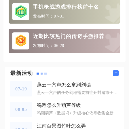
手机枪战游戏排行榜前十名
发布时间：07-31
近期比较热门的传奇手游推荐
发布时间：06-28
+
最新活动
燕云十六声怎么拿到剑穗
07-19
燕云十六声的任务剑穗需要前往开封鬼市子，完成万事知支线任务后从NPC万俟安山手中获取，褪色的剑穗可以直接前往清河竹隐居小屋拾取。两种剑穗归属不同剧情线路，不少侠客容易将二者混淆，按照目标道具选择对应的路线推进，就能顺利拿到道具。想要获取任务所需剑穗，先传送至开封鬼市子区域，找到鬼衣楼内的银婆婆对话，选中询问婆婆心事的对话选项，触发对应的万事知任务。任务推进途中需要剡藤纸，缺少道具可以前往开封王家木器什物铺购买，拿到纸张后找到年年完成画像绘制，随后找到小妖完成乔装，只有变装成年
鸣潮怎么升葫芦等级
08-05
鸣潮葫芦（数据坞）升级核心依靠收集全新声骸图鉴、解锁单类声骸全品质、数据融合、完成索拉指南阶段任务、击杀红名精英怪五种途径，所有操作围绕数据坞界面声骸图鉴展开，积累图鉴经验即可提升葫芦等级，等级提升同步解锁更高品质声骸掉落、吸收概率、COST上限等核心加成，是解锁高品质装备的前置条件。想要稳定获取葫芦升级经验，优先完成声骸图鉴全收录与品质解锁，每一类声骸首次捕获绿色、蓝色、紫色、金色品质都会单独发放图鉴经验，首次直接捕获金色声骸会一次性补齐该声骸全部低品质经验，收益远高于分次
江南百景图竹叶怎么弄