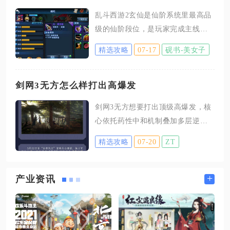
栅栏都可以直接在埃里克斯家具店
乱斗西游2玄仙是仙阶系统里最高品
消耗摩尔豆入手，但长矛栏杆属于
级的仙阶段位，是玩家完成主线解
活动限定装饰家具，并不会出现在
锁仙阶玩法后，持续积累功勋逐级
家具商店的商品列表当中，即便提
精选攻略
07-17
砚书-美女子
晋升的最终仙位，整体仙阶体系从
升埃里克斯亲密度，也不会解锁这
低到高依次为散仙、地仙、灵仙、
件家具的购买权限。不少玩家反复
真仙、金仙、玄仙六大阶段，每个
剑网3无方怎么样打出高爆发
刷新家具店套件、提升NPC好感，
大阶内部均分十个小阶，全部晋升
依旧找不到长矛栏杆，本质就是混
剑网3无方想要打出顶级高爆发，核
至玄仙十阶即为仙阶玩法的毕业状
淆了限定家具与普通商店家具的获
心依托药性中和机制叠加多层逆乱
态，也是综合战力提升、解锁高阶
取逻辑，白白消耗大量资源。在
debuff，搭配刀流三刀爆发连招与专
资源特权的核心成长目标。仙阶系
精选攻略
07-20
ZT
属奇穴、最优秘籍配置，在窗口期
统需要通关第十七章主线关卡后才
集中引爆毒伤与瞬发招式，单人斩
会正式解锁，解锁后所有晋升操作
杀与群体压制效率都能拉满，是当
+
产业资讯
都依靠功勋值完成积累与结算，玄
前无方上限最高的输出打法，不管
仙作为顶端段位，所需累计功勋数
竞技场单挑、多目标团战还是副本
值远超前五阶，每周系统会固定进
高压爆发阶段都能稳定打出高额瞬
行功勋核算，按照当期功勋总量