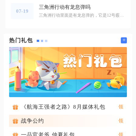
三角洲行动有龙息弹吗
07-19
三角洲行动里面是有龙息弹的，它是12号霰弹枪专属特殊弹药，也是近战玩法里热度很高的特色弹药，只适配游戏内部的霰弹枪武器，突击步枪、冲锋枪都没办法装配这款子弹。龙息弹区别于普通鹿弹和独头弹，命中目标之后除了即时伤害，还会附带持续的燃烧效果，同时开火迸发的火光能够干扰敌人视野，在狭小室内环境里压制效果十分突出，很多攻坚玩家都会专门囤积这款弹药用于机密行动和绝密对局。龙息弹的基础属性有着很深的细节，弹药实际为3级穿甲层级，对三级及以下护甲可以打出高额肉体伤害，面对四级及以上护甲虽然
+
热门礼包
《航海王强者之路》8月媒体礼包
战争公约
一品官老爷 仲夏礼包