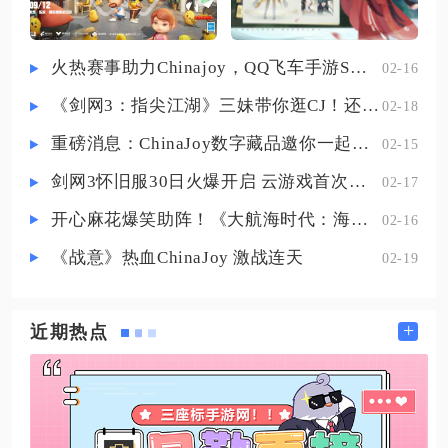
时伤害。无方的伤害根基在于寒
性、温性两种药性相互抵消触发的
无方中和效果，每一次中和都会为
火热赛事助力Chinajoy，QQ飞车手游S联赛明星挑战赛8月1日打响！
02-16
目标附加逆乱持续毒伤，逆乱层数
《剑网3：指尖江湖》三妹带你逛CJ！还有惊喜嘉宾现场约定你！
02-18
越高，后续爆发技能引爆的总伤害
就越高，常规输出循环只是铺垫层
重磅消息：ChinaJoy数字藏品邀你一起评选
02-15
数，真正的爆发窗口必须
剑网3怀旧服30日火爆开启 云游戏首次亮相CJ打造舒适畅玩体验
02-17
开心麻花爆笑助阵！《大航海时代：海上霸主》亮相China Joy
02-16
《战意》热血ChinaJoy 激战连天
02-19
+
近期热点