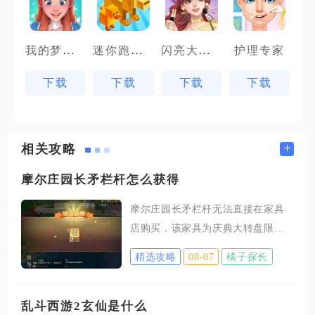
我的梦幻城堡
迷你跑酷方块免费版
闪亮大作战
护理专家
下载
下载
下载
下载
+
相关攻略
摩尔庄园长矛栏杆怎么获得
摩尔庄园长矛栏杆无法直接在家具
店购买，该家具为庆典大转盘限定
抽奖产出，没有稳定直购渠道，仅
精选攻略
08-07
橘子探长
可通过对应活动转盘抽取获取。很
多玩家会将长矛栏杆和商店普通栅
栏混淆，普通木质、巧克力、橡木
乱斗西游2玄仙是什么