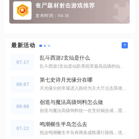
丧尸题材射击游戏推荐
发布时间：04-16
+
最新活动
乱斗西游2玄仙是什么
07-17
乱斗西游2玄仙是仙阶系统里最高品级的仙阶段位，是玩家完成主线解锁仙阶玩法后，持续积累功勋逐级晋升的最终仙位，整体仙阶体系从低到高依次为散仙、地仙、灵仙、真仙、金仙、玄仙六大阶段，每个大阶内部均分十个小阶，全部晋升至玄仙十阶即为仙阶玩法的毕业状态，也是综合战力提升、解锁高阶资源特权的核心成长目标。仙阶系统需要通关第十七章主线关卡后才会正式解锁，解锁后所有晋升操作都依靠功勋值完成积累与结算，玄仙作为顶端段位，所需累计功勋数值远超前五阶，每周系统会固定进行功勋核算，按照当期功勋总量
第七史诗月光缘分在哪
08-07
月光缘分的常规进入路径为主大厅点击英雄按钮，切换引进分类后即可找到月光缘分入口，未解锁系统的账号无法看到对应入口，解锁门槛为通关Episode1主线1-10圣域之门神殿地下关卡并完成新手筛选召唤流程，满足条件后入口会自动解锁并永久保留，部分版本大厅右下角会直接显示月光缘分快捷图标，点击可直达页面，省去多层点击操作，两种进入渠道可根据界面布局灵活选用，找不到入口的账号优先核对主线关卡进度，未推进至指定关卡是绝大多数玩家看不到入口的核心原因。成功进入月光缘分界面后，界面会展示六名
创造与魔法高级饲料怎么做
08-08
创造与魔法高级饲料统一在烹饪锅合成，需要先加工基础饲喂包、高级兽肉，搭配专属稀有素材，主流高级战宠、飞行坐骑、海底巨兽饲料均遵循三材料合成规则，不同生物对应固定配方，同时存在明确驯服保底数量，提前批量备料能避免捕捉中途材料短缺。制作所有高级饲料的前置工序不能省略，各类植物饲料包需要5份对应野外采集植物，在工作台道具栏合成，小麦、土豆、洋葱这类基础食材随处可采集，红莲花、夕阳花、旋岚草这类稀有花草分布在火山、星空、高山专属区域，大量制作建议在家园开垦耕地循环种植。高级饲喂肉分为
鸣潮榭生半岛怎么去
07-22
抵达鸣潮槲生半岛有两条成熟通行路线，优先完成黎那汐塔区域主线并解锁禅溪海岸传送信标，再通过支线破除区域外围风暴屏障即可自由进入，未解锁屏障前仅能借助高空滑翔短暂降落，无法深入半岛内部探索。想要完整解锁区域所有传送、解谜与资源点位，主线推进至黎那汐塔板块是硬性基础，主线未解锁该片区地图时，即便依靠钩索、滑翔跨越海面，也会被海面风暴阻挡折返，只有走完对应主线流程，地图界面才会显示槲生半岛完整地块，同步开放海岸周边基础传送点位，为后续赶路省去大量滑翔往返时间。常规稳定路线以禅溪海岸