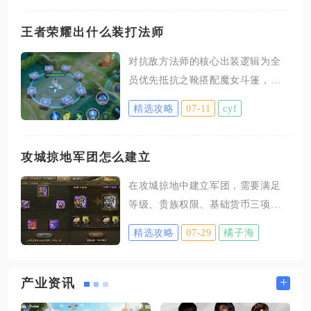
标点位优先选择闻野滩地面传送信
标落地，落地后调整视角朝向南侧
王者荣耀出什么装打法师
崖壁，能清晰看见山体处一处破损
对抗敌方法师的核心出装逻辑为全
岩缝，岩缝即为通往地下洞穴的入
员优先抵抗之靴搭配魔女斗篷，坦
口，洞口周边堆放简易金属支架与
克补充永夜守护，物理输出位搭配
木箱作为标志性参照物，不会与周
精选攻略
07-11
cyf
破魔刀，自身带回血技能英雄选择
边普通碎石堆混淆。顺着洞穴内部
不死鸟之眼，脆皮额外预留辉月、
狭长通道直行，无需绕路清理沿途
名刀司命应对法术瞬间爆发，敌方
攻城掠地军团怎么建立
怪物，通道尽头平整空地会刷新两
存在貂蝉、扁鹊等吸血法师时补出
名蓝衣NPC，头顶悬浮问号标识，
在攻城掠地中建立军团，需要满足
重伤装备压低其续航，多法师阵容
便是趣问、曲问，靠近触发对话即
等级、贵族权限、基础货币三项硬
叠加两件魔抗装备即可大幅降低法
可开启趣问趣答系列逸话任务
性门槛，完成界面创建流程并完善
术伤害威胁。对局前期小件选择直
精选攻略
07-29
橘子海
基础设定后即可成型，后续依靠成
接决定对线容错，无论任何位置，
员捐献与城战积累资源完成军团升
只要敌方中路法师具备线上消耗能
级与长期运营。想要解锁军团创建
+
产业资讯
力，第一件小件优先合成神隐斗
入口，角色主城等级必须达到17
篷，这件装备能快速提供基础法术