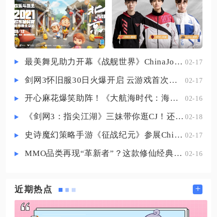
级，等级未达标时主界面不会显示
防御，抵消沈梦溪、嬴政远距离持
军团功能图标，同时账号需要达到
续法术伤害，避免对线阶段频繁回
贵族2档位，两项条件缺一不可，创
城
建操作还需要一次性消耗100元宝作
为创立费用，元宝可通过日常登
最美舞见助力开幕《战舰世界》ChinaJoy首日精彩碰撞
02-17
录、副本通关、活动奖励等途径积
剑网3怀旧服30日火爆开启 云游戏首次亮相CJ打造舒适畅玩体验
02-17
攒，不满足资源条件会直接阻断创
建流程，准备阶段还需要提前构思
开心麻花爆笑助阵！《大航海时代：海上霸主》亮相China Joy
02-16
专属军团名称，同服务器内无
《剑网3：指尖江湖》三妹带你逛CJ！还有惊喜嘉宾现场约定你！
02-18
史诗魔幻策略手游《征战纪元》参展ChinaJoy，SLG与放置融合玩法来袭
02-17
MMO品类再现“革新者”？这款修仙经典IP产品在尝试破局
02-16
+
近期热点