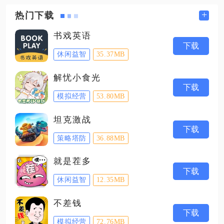
+
热门下载
书戏英语
下载
休闲益智
35.37MB
解忧小食光
下载
模拟经营
53.80MB
坦克激战
下载
策略塔防
36.88MB
就是茬多
下载
休闲益智
12.35MB
不差钱
下载
模拟经营
72.76MB