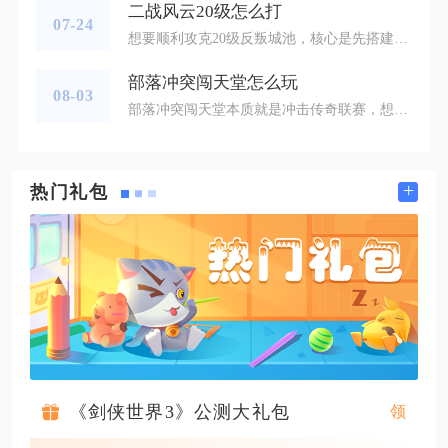
二战风云20级怎么打
07-24
想要顺利攻克20级反叛城池，核心是先搭建15级前置城池作为补给跳板，搭配重型坦克、攻城工程车与坦克歼击车组成主力部队，利用拉扯战术规避敌方重甲单位伤害，优先拆除外围炮塔再逐步推进主城，配合策略卡牌减少兵力损耗就能稳定拿下城池。主城等级达到15级是攻打20级城的硬性标准，提前在目标城池周边占领一座15级城市十分关键，这座城池可以充当行军中转站，大幅缩短部队补给距离，避免长途行军带来的兵力损耗。城建方面优先升级农场、油井、铁矿与橡胶厂，所有资源建筑提升至10级以上，兵工厂和陆军基
部落冲突闯天堂怎么玩
08-03
部落冲突闯天堂本质就是冲击传奇联赛，想要稳定打上天堂分段，核心思路是优先保证进攻稳定性、优化防御阵型减少掉杯，搭配适配的强势流派，把控对战筛选标准，依靠持续稳健的对局稳步提升奖杯，切忌盲目进攻导致奖杯反复震荡。冲击天堂分段之前，账号基础条件需要提前完善，英雄等级、核心兵种、法术与攻城机器尽量拉满，英雄装备优先解锁实战刚需词条。阵型选择上优先采用引导型防三星布局，将地狱塔、投石炮、天鹰火炮等核心防御向内布置，利用城墙分割作战区域，阻挡大部队长驱直入，陷阱分散放置在主流进攻路线，
+
热门礼包
《剑侠世界3》公测大礼包