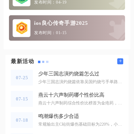
发布时间：04-19
ios良心传奇手游2025
发布时间：01-15
+
最新活动
少年三国志演灼烧篇怎么过
07-25
少年三国志演灼烧篇依靠吴国灼烧弓手单路集中布阵搭配水镜、周瑜双军师计谋循环即可稳定通关，低练度武将也能拿到甲级通关评价，整套打法围绕关卡机制设计，规避敌方分散分摊灼烧伤害的短板，全程无需高战力武将堆砌，掌握布阵、武将搭配、计谋释放节奏三大要点就能一次通关。灼烧篇关卡核心机制为水镜军师计谋命中单个单位会生成扩散灼烧，敌方单位扎堆时灼烧伤害会连锁蔓延，吴国弓手攻击带有灼烧标记的目标暴击倍率直接翻倍，战前布阵必须将全部武将统一排布在同一纵路，不要分多路分散推进，前排放置董卓、典韦双
燕云十六声制药哪个性价比高
07-15
燕云十六声制药综合性价比榜首为金疮药，兼顾自用续航、交易变现、材料获取三大核心需求，平民与搬砖群体通用，次选十奇散适配中期高收益搬砖，清毒散作为刚需解毒药填补日常探索缺口，三类药剂覆盖绝大多数玩家制药场景，其余高阶丹药因材料稀缺、体力消耗过高，长期制作收益远不及这三款基础药剂。金疮药仅需草药与佛泪参两种原料，单次制作消耗5点体力，成品单份市场流通售价稳定维持一千六百宝钱上下，野外采集草药无区域限制，清河、丰禾村整片山坡遍布刷新点位，跑图做奇遇时顺路即可批量囤积，佛泪参可同步通
鸣潮爆伤多少合适
07-18
常规输出主C站街爆伤基础目标为220%，小毕业标准250%，声骸词条深度养成后可以冲击270%至300%区间，一切爆伤数值的前提是站街暴击率稳定维持在70%-80%，脱离暴击率单纯堆叠爆伤只会造成输出期望大幅降低。鸣潮伤害计算机制中，暴击率与暴击伤害相互绑定，不少玩家养成时一味追求高额爆伤，忽略暴击基础门槛，实战频繁出现白字伤害，最终整体输出反而不如属性均衡的搭配。养成阶段需要先补齐暴击率底线，再持续堆砌爆伤，不要颠倒词条取舍顺序。不同输出角色的爆伤目标需要结合武器、天赋、共