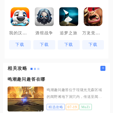
我的汉克狗
万龙觉醒魔兽战场
酒馆战争
追梦之旅
下载
下载
下载
下载
+
相关攻略
鸣潮趣问趣答在哪
鸣潮趣问趣答位于瑝珑光无森区域
的闻野滩地下洞穴内，传送至闻野
滩信标后沿崖壁缺口进入地下空间
精选攻略
07-19
MuZi
即可找到NPC趣问与曲问。前往目