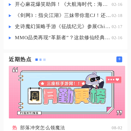
行进路线时，能够按物资价值排序
开心麻花爆笑助阵！《大航海时代：海上霸主》亮相China Joy
02-16
前进点位，不用在大片空白野区无
《剑网3：指尖江湖》三妹带你逛CJ！还有惊喜嘉宾现场约定你！
02-18
目的
史诗魔幻策略手游《征战纪元》参展ChinaJoy，SLG与放置融合玩法来袭
02-17
MMO品类再现“革新者”？这款修仙经典IP产品在尝试破局
02-16
+
近期热点
部落冲突怎么领魔法
08-02