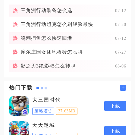
三角洲行动装备怎么选
07-12
三角洲行动坦克怎么刷经验最快
07-20
鸣潮捕鱼怎么快速回港
07-12
摩尔庄园女团地板砖怎么拼
07-27
影之刃3绝影45怎么转职
08-06
+
热门下载
大三国时代
下载
策略塔防
37.63MB
天天迷城
下载