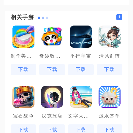
+
相关手游
制作美味蜜瓜蛋糕
奇妙数字农场
平行宇宙
清风剑谱
下载
下载
下载
下载
文字太疯狂
宝石战争
汉克旅店
煜水答羊
下载
下载
下载
下载