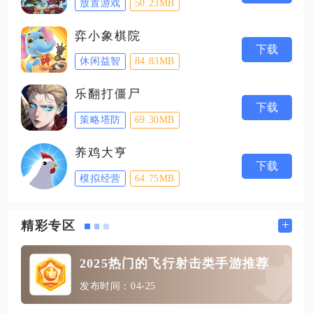
放置游戏
50.23MB
弈小象棋院
下载
休闲益智
84.83MB
乐翻打僵尸
下载
策略塔防
69.30MB
养鸡大亨
下载
模拟经营
64.75MB
+
精彩专区
2025热门的飞行射击类手游推荐
发布时间：04-25