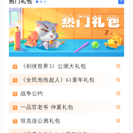
+
热门礼包
《剑侠世界3》公测大礼包
《全民泡泡超人》61童年礼包
战争公约
一品官老爷 仲夏礼包
坦克连公测礼包