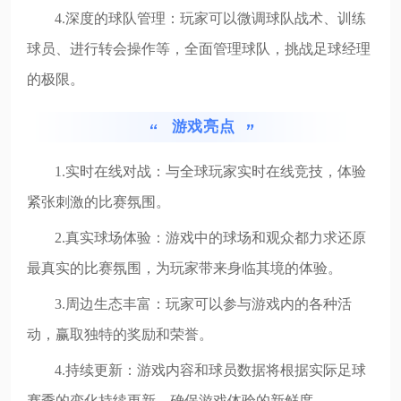
4.深度的球队管理：玩家可以微调球队战术、训练
球员、进行转会操作等，全面管理球队，挑战足球经理
的极限。
游戏亮点
1.实时在线对战：与全球玩家实时在线竞技，体验
紧张刺激的比赛氛围。
2.真实球场体验：游戏中的球场和观众都力求还原
最真实的比赛氛围，为玩家带来身临其境的体验。
3.周边生态丰富：玩家可以参与游戏内的各种活
动，赢取独特的奖励和荣誉。
4.持续更新：游戏内容和球员数据将根据实际足球
赛季的变化持续更新，确保游戏体验的新鲜度。