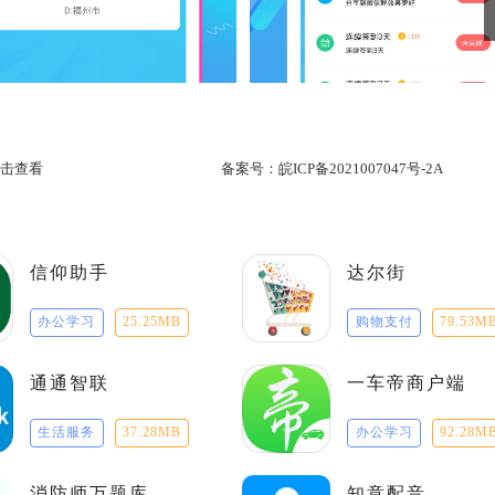
击查看
备案号：
皖ICP备2021007047号-2A
信仰助手
达尔街
办公学习
25.25MB
购物支付
79.53M
通通智联
一车帝商户端
生活服务
37.28MB
办公学习
92.28M
消防师万题库
知意配音