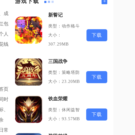
+
游戏下载
、成
新誓记
红包
类型：动作格斗
个人
下载
大小：
花钱
307.29MB
三国战争
类型：策略塔防
下载
大小：23.20MB
答页
铁血荣耀
同时
标、
类型：休闲益智
下载
大小：93.57MB
余
日常