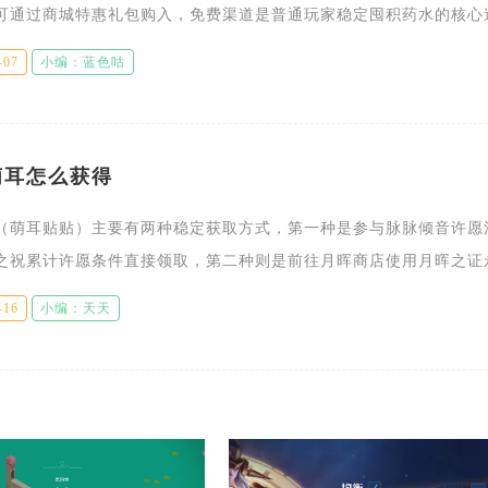
可通过商城特惠礼包购入，免费渠道是普通玩家稳定囤积药水的核心
属于获取药水最稳定的免费渠道，部落成员共同完成任务积攒积分，
-07
小编：蓝色咕
奖
萌耳怎么获得
（萌耳贴贴）主要有两种稳定获取方式，第一种是参与脉脉倾音许愿
之祝累计许愿条件直接领取，第二种则是前往月晖商店使用月晖之证
他常驻免费掉落渠道。这款头饰属于全男主通用装饰，风格为垂坠毛
-16
小编：天天
可