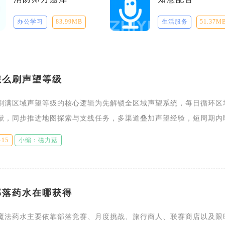
办公学习
83.99MB
生活服务
51.37M
怎么刷声望等级
刷满区域声望等级的核心逻辑为先解锁全区域声望系统，每日循环区
献，同步推进地图探索与支线任务，多渠道叠加声望经验，短周期内
拉满，解锁专属坐骑、锻造图纸、稀缺养成材料与大量星声奖励，是
-15
小编：磁力菇
部落药水在哪获得
魔法药水主要依靠部落竞赛、月度挑战、旅行商人、联赛商店以及限