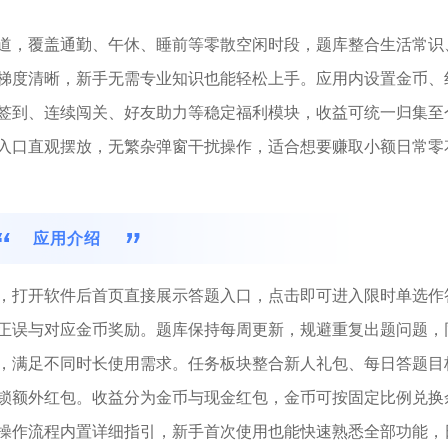
道，覆盖通勤、午休、睡前等零散空闲时段，题库整合生活常识
梯度清晰，新手无需专业知识也能轻松上手。应用内设置金币、
签到、连续闯关、好友助力等稳定福利模块，收益可统一归集至
入口直观摆放，无繁杂弹窗干扰操作，适合想要赚取小额日常零
应用介绍
，打开软件后首页直接展示答题入口，点击即可进入限时单选作
正误与对应金币奖励。题库保持每周更新，规避重复出题问题，
，满足不同时长使用需求。任务板块整合新人礼包、每日答题目
锁额外红包。收益分为金币与现金红包，金币可按固定比例兑换
操作流程内置详细指引，新手首次使用也能快速熟悉全部功能，