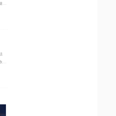
途
积分
活
永久
绒兽