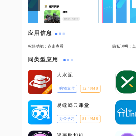
应用信息
权限功能：
点击查看
隐私说明：
点
同类型应用
大水泥
购物支付
12.48MB
易螳螂云课堂
办公学习
81.49MB
漫画脸相机