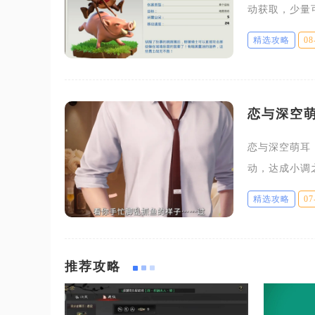
动获取，少量
径。部落竞赛
精选攻略
08
档位解锁对应
恋与深空
恋与深空萌耳
动，达成小调
兑换，没有其
精选攻略
07
耳，解锁之后
推荐攻略