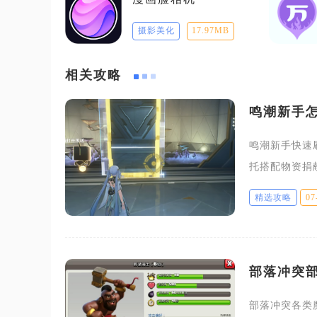
摄影美化
17.97MB
相关攻略
鸣潮新手
鸣潮新手快速
托搭配物资捐
把单地区声望
精选攻略
07
开荒阶段性价
部落冲突
部落冲突各类