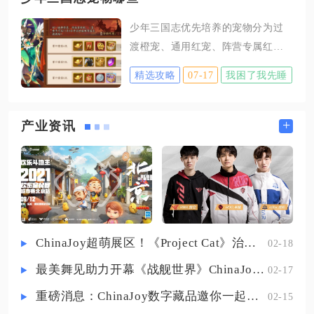
全空置后，拆除功能才会正常解
找到全部巡礼点位，优先解锁悲叹
锁，掌握前置清理步骤和两种编辑
少年三国志优先培养的宠物分为过
墓岛各处传送信标，推荐优先激活
入口，就能高效完成大批量农田的
渡橙宠、通用红宠、阵营专属红
嗟叹长阶上方信标、船葬滩信标与
拆除工作。想要顺利拆除农田，第
宠、高阶玄金宠四大类，平民开荒
愚人乐土附近信标，三个信标可以
精选攻略
07-17
我困了我先睡
一
首选临渊魔龙，吴国灼烧流绑定凌
覆盖绝大多数巡礼点位，大幅减少
波神凤，魏国防守阵容搭配水神共
长距离滑翔赶路的时间。抵达悲叹
工，后期PVP核心为渊神·鳐祖，前
+
产业资讯
墓岛后，留意区域内带有微光光束
期过渡只用飞电狐、铜甲龟即可。
的交互点，这类互动标识就是开启
前期升级阶段资源有限，无需投入
墓岛巡礼的核心触发位置，靠近光
过多道具培养多只宠物，橙宠仅作
束完成初次互动，正式开启巡礼之
为过渡使用，飞电狐能为前排武将
提供攻击加成、后排补充生命增
益，推图、叛军玩法都能适配；铜
ChinaJoy超萌展区！《Project Cat》治愈猫咪吸引一众铲屎官
02-18
甲龟主打群体减伤回血，遇到高爆
最美舞见助力开幕《战舰世界》ChinaJoy首日精彩碰撞
02-17
发敌方阵容时上阵，大幅降低前排
阵亡概率，两只橙宠升到50级、完
重磅消息：ChinaJoy数字藏品邀你一起评选
02-15
成基础神炼就足够支撑中期开荒