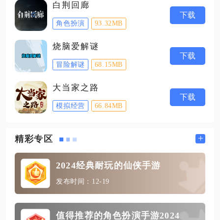
白荆回廊
下载
角色扮演
93.32MB
烧脑爱解谜
下载
冒险解谜
68.15MB
大当家之路
下载
模拟经营
66.84MB
+
精彩专区
2024经典耐玩的仙侠手游
发布时间：12-19
值得推荐的角色扮演手游2024