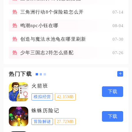
三角洲行动8个保险箱怎么开
07-14
鸣潮npc小钰在哪
08-04
创造与魔法水池龟在哪里刷新
07-30
少年三国志2符怎么搭配
07-26
+
热门下载
火箭班
下载
模拟经营
42.15MB
蛛蛛历险记
下载
冒险解谜
27.72MB