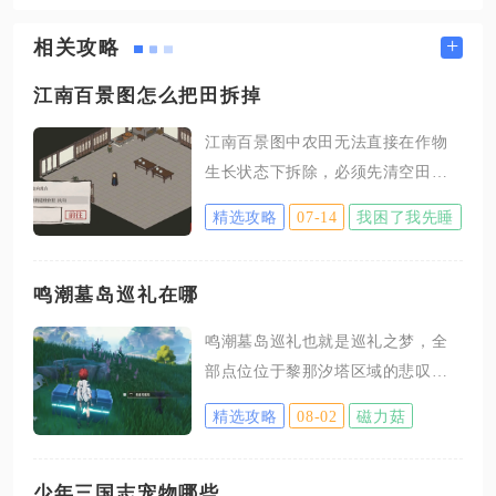
+
相关攻略
江南百景图怎么把田拆掉
江南百景图中农田无法直接在作物
生长状态下拆除，必须先清空田地
内的农作物，再通过改布局编辑模
精选攻略
07-14
我困了我先睡
式执行拆除操作，拆除后农田地块
会直接还原为城市空白地基，还能
回收少量建造消耗的基础资源，这
鸣潮墓岛巡礼在哪
是调整城市生产布局最常用的操作
鸣潮墓岛巡礼也就是巡礼之梦，全
方式。很多玩家初次调整城建规划
部点位位于黎那汐塔区域的悲叹墓
时，会遇到点击农田没有拆除按钮
岛，解锁前置条件为先推进主线开
的问题，核心原因都是田块内存在
精选攻略
08-02
磁力菇
放黎那汐塔地图，抵达悲叹墓岛区
正在生长或待收获的作物，系统会
域后，寻找到区域内特定触发点位
锁定农田的编辑权限，只有地块完
即可开启系列巡礼挑战。想要顺利
少年三国志宠物哪些