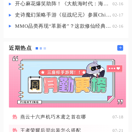
开心麻花爆笑助阵！《大航海时代：海上霸主》亮相China Joy
02-16
史诗魔幻策略手游《征战纪元》参展ChinaJoy，SLG与放置融合玩法来袭
02-17
MMO品类再现“革新者”？这款修仙经典IP产品在尝试破局
02-16
+
近期热点
燕云十六声机巧木鸢之首在哪
07-18
王者荣耀后羿出装怎么搭配
07-21