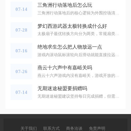
三角洲行动落地后怎么玩
07-14
三角洲行动落地后的核心逻辑为外围控场清AI、分层高效搜集物资、灵活处理遭遇战、规划路线完成任务并提前撤离，整套流程遵循搜打撤闭环就能大幅提升单局存活率与物资收益，落地后第一步不能直接冲向地图中心高价值点位，优先锁定地图边缘单层小屋、郊外仓库这类人流稀少的区域，落地落地瞬间立刻静步听声辨位，捕捉周边开门、奔跑、枪械换弹音效，同步清理附近巡逻AI消除潜在预警噪音，避免AI枪声吸引远处其他小队注意，清理AI时只拾取基础主武器、两盒适配子弹与基础止血道具，无护甲前提下绝不主动深入多层
梦幻西游武器太极转换成什么好
07-28
太极扇子最优转换方向分为两类，常规扇类拓印首选逍遥江湖，跨种族角色转换优先太极流光弓造型，九黎城双斧体系则可以转向沧海斧，三种路径分别适配日常颜值穿搭、角色转职复用、双武器门派实战需求，也是当前三界玩家经过大量拓印与角色转换验证后认可度最高的选择，兼顾外观质感、门派适配度与装备保值属性，不会因为造型转换浪费原有武器的高属性与稀有特技。太极作为90至150级经典扇类光武，本体带有阴阳八卦纹路与淡紫色流动光效，本身适配逍遥生方寸山、化生寺等封系与辅助门派，选择同类型光武拓印转为逍
绝地求生怎么把人物放远一点
07-16
游戏内滚动鼠标滚轮向后滑动就能直接拉远人物镜头，搭配设置界面的滑块拉满上限，就能让角色在画面里占比变小，视野覆盖范围更广，这套操作适用于第三人称游玩模式，第一人称视角无法调整人物远近，只能改动画面视野宽窄。进入对局后不用额外调出菜单，随时滑动滚轮都能实时改变镜头和人物之间的距离，滚轮向前滚动则会拉近镜头，人物模型会占据更多画面空间，两种滑动方式可以来回切换，适配不同对战场景。想要滚轮拉到最大距离不受限制，需要提前修改游戏内容分类里的镜头参数，打开设置窗口后切换到游戏内容分页，
燕云十六声中有嘉峪关吗
07-26
燕云十六声游戏内没有嘉峪关，游戏开放的边关地标仅有玉门关、大散关两处，不存在嘉峪关相关场景、任务与地图标识。该游戏的主线叙事分为中原、河西两大板块，中原区域以清河、开封为主，还原五代时期燕云十六州范围内的居庸关、雁门关等北疆关隘；河西拓展地图仅复刻玉门关作为西域门户地标，历史原型取自敦煌汉代玉门关遗址，整片沙漠地图从白头城延伸至三危山谷，全程没有嘉峪关对应的地貌、城墙与NPC剧情。不少玩家会混淆玉门关与嘉峪关两处古关隘，二者在地理位置、历史用途上完全区分，游戏制作团队仅选取玉
无期迷途秘盟要捐赠吗
07-14
无期迷途秘盟建议坚持每日完成捐赠，但需要选对捐赠资源，普通养成玩家只推荐狄斯币档位捐赠，异方晶档位除非是盟主冲秘盟等级否则完全不建议选择，闲置摆烂玩家可以间断捐赠，但长期完全放弃捐赠会直接损失大量养成资源和玩法福利，是性价比偏低的选择。秘盟捐赠分为每日3次固定次数，每一次捐赠都会同时为秘盟积攒建设资金，还会给玩家发放功绩点，功绩点是秘盟兑换商店的专属代币，商店内包含高阶技能模组、稀有养成材料补给箱、禁闭者升级耗材等日常刚需道具，这类道具如果依靠体力副本刷取，掉落率不稳定且会消
关于我们
联系方式
商务洽谈
免责声明