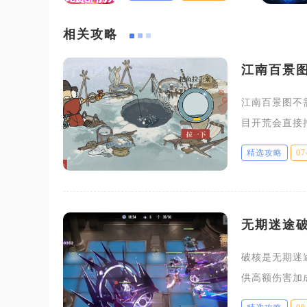
相关攻略
江南百景
江南百景图不
目开荒会直接
才是长期发展
精选攻略
07
这类土地能直
无期迷途
破核是无期迷
供高额伤害加
线等高难内容