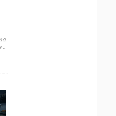
过点
的戏
视角