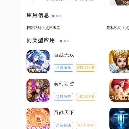
应用信息
权限功能：
点击查看
隐私说明：
点
同类型应用
百战无双
卡牌游戏
230.54MB
萌幻西游
策略塔防
142.88MB
百战天下
角色扮演
62.31MB