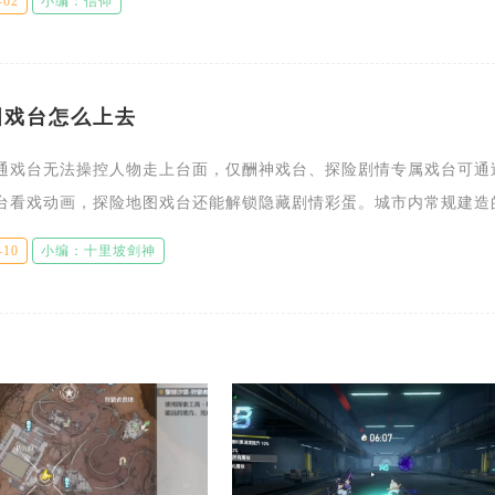
-02
小编：信仰
图戏台怎么上去
通戏台无法操控人物走上台面，仅酬神戏台、探险剧情专属戏台可通
台看戏动画，探险地图戏台还能解锁隐藏剧情彩蛋。城市内常规建造
乐建筑，仅能提升城镇繁荣度，没有实体登台路径，缩放地图、拖动
-10
小编：十里坡剑神