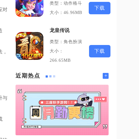
类型：动作格斗
下载
应对
大小：46.96MB
龙皇传说
造
类型：角色扮演
下载
大小：
法，
266.65MB
+
近期热点
升与
成