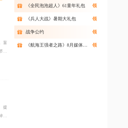
《全民泡泡超人》61童年礼包
《兵人大战》暑期大礼包
战争公约
。盲
《航海王强者之路》8月媒体礼包
节奏
块，
、提
碎防
有精