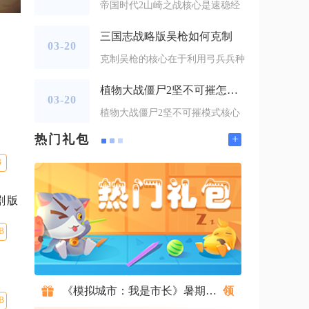
帝国时代2山崎之战核心是速稳经
三国志战略版吴枪如何克制
03-20
克制吴枪的核心在于利用弓兵兵种
植物大战僵尸2坚不可摧怎么过
03-20
植物大战僵尸2坚不可摧模式核心
+
热门礼包
B
剧版
B
《模拟城市：我是市长》暑期礼包
B