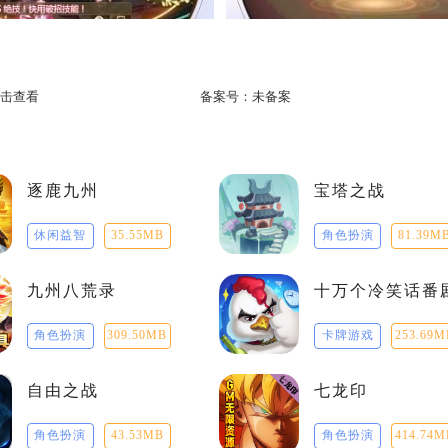
击查看
备案号：
未备案
逐鹿九州
宝塔之战
休闲益智
35.55MB
角色扮演
81.39M
九州八荒录
十万个冷笑话番
角色扮演
309.50MB
卡牌游戏
253.69M
自由之战
七龙印
角色扮演
43.53MB
角色扮演
414.74M