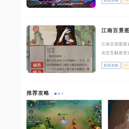
精选攻略
08
英怪、BOS
江南百景
江南百景图普
击交互触发登
台属于静态娱
精选攻略
07
也无法让居民
推荐攻略