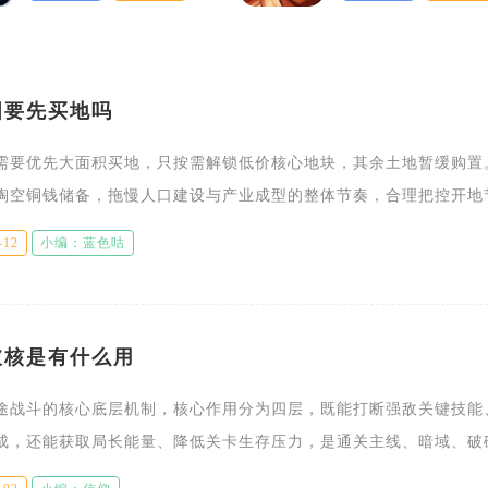
图要先买地吗
需要优先大面积买地，只按需解锁低价核心地块，其余土地暂缓购置
掏空铜钱储备，拖慢人口建设与产业成型的整体节奏，合理把控开地
的核心思路。开荒阶段只优先解锁带有生产雕像、紧邻码头的低价地
-12
小编：蓝色咕
破核是有什么用
途战斗的核心底层机制，核心作用分为四层，既能打断强敌关键技能
成，还能获取局长能量、降低关卡生存压力，是通关主线、暗域、破
的必备操作，缺少稳定破核手段会大幅拉高关卡通关门槛。游戏内所