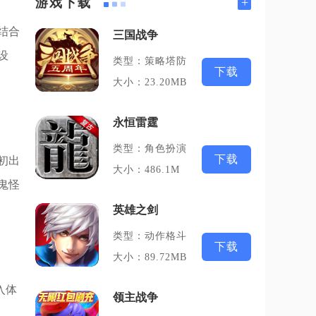
+
游戏下载
结合
三国战争
设
类型：策略塔防
下载
大小：23.20MB
永恒雷霆
类型：角色扮演
下载
初出
大小：486.1M
鬼怪
英雄之剑
类型：动作格斗
下载
大小：89.72MB
入体
领主战争