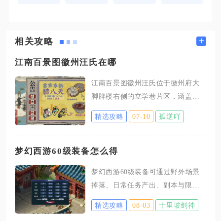
+
相关攻略
江南百景图徽州汪氏在哪
江南百景图徽州汪氏位于徽州府大
脚牌楼右侧的立学巷片区，涵盖立
学巷、慎独巷、斗山巷、明德巷、
精选攻略
07-10
孤逆吖
仁里巷连片地块，解锁前置为徽州
府主线开荒任务，获取汪氏地契后
即可在此区域建造汪氏家祠，是徽
梦幻西游60级装备怎么得
州四大家族里首个解锁的家族建筑
梦幻西游60级装备可通过野外场景
集群。进入徽州府地图后，大脚牌
掉落、日常任务产出、副本与限时
楼是辨识度最高的地标，牌楼左侧
活动、剧情技能兑换、装备打造、
为奚氏规划区，右侧整片狭长巷道
精选攻略
08-03
十里坡剑神
玩家交易六大渠道稳定获取，零成
就是汪氏专属势力范围，这片地块