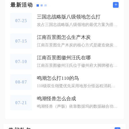
+
最新活动
三国志战略版八级领地怎么打
07-25
攻占三国志战略版八级领地的最优方案为搭建两支成型主力队伍，总兵力凑至3.6万至4万区间，依托侦查摸清守军兵种后利用克制关系搭配阵容，采用垫刀消耗、主力贯穿、二队补刀的连贯战术推进，同时配齐武将等级、战法、城建等前置硬性条件，即可大幅降低翻车概率稳定拿下地块。八级领地内置两队独立守军，单队标配2.7万兵力，武将组合多为曹仁枪兵、刘备盾兵、夏侯惇盾兵等高坦度搭配，兼具控制、续航与爆发能力，和七级及以下单队守军地块存在本质难度差距，贸然盲开极易出现全军覆没、预备兵大量损耗的问题，整
江南百景图怎么生产木炭
07-15
江南百景图生产木炭的核心方式是建造烧炭厂，消耗原木持续产出木炭，借助雕像加成、建筑升级与人员调配可以大幅提升产能，还能依靠特殊建筑补充木炭储备。想要解锁木炭生产线，需要先将账号等级提升至21级，在营造菜单的生产分类中找到烧炭厂，完成建造后就能开启木炭炼制，优先把烧炭厂布局在苏州府，这里有专属雕像可以稳定拉高产量，是全图木炭量产的最优选址。烧炭厂每一档生产任务都要消耗对应数量的原木，原木可以依靠林场持续开采，也能通过漕运船队从应天府大批量输送到苏州，保证烧炭厂不会因为原料中断而
江南百景图徽州汪氏在哪
07-10
江南百景图徽州汪氏位于徽州府大脚牌楼右侧的立学巷片区，涵盖立学巷、慎独巷、斗山巷、明德巷、仁里巷连片地块，解锁前置为徽州府主线开荒任务，获取汪氏地契后即可在此区域建造汪氏家祠，是徽州四大家族里首个解锁的家族建筑集群。进入徽州府地图后，大脚牌楼是辨识度最高的地标，牌楼左侧为奚氏规划区，右侧整片狭长巷道就是汪氏专属势力范围，这片地块依山临水，空间规整，刚好满足家祠升级所需的势力范围拓展需求，无需额外拆除大量原有景观建筑，开荒阶段优先解锁此地能快速启动徽商贸易玩法。完成油菜花田、餐
鸣潮怎么打110的鸟
08-07
110级双生翎鹭优先采用地形分怪远程消耗打法，利用怨鸟泽瀑布水域分开青鸟与紫羽鹭，逐个击杀即可稳定获取金色青羽鹭声骸，全程规避双鸟同步夹击的致命伤害，新手与低练度配置也能零损耗完成挑战。两只110级翎鹭同步在场时会交替释放冲刺、远程风弹与俯冲啄击，两者属性抗性存在明显区分，青鸟气动抗性偏低、紫羽鹭雷电伤害爆发极高，一旦同时吸引仇恨很容易被连招秒杀，战斗核心思路是全程分割两只目标，优先处理掉落声骸的青鸟，再根据需求选择是否清理紫羽鹭，无需同时对抗双鸟降低操作压力。进场前优先携带
鸣潮怪兽怎么合成
07-21
鸣潮怪兽（声骸）依靠数据坞的数据融合功能完成合成，固定消耗五件未强化的低品质声骸，可随机产出更高稀有度的怪兽声骸，合理调配材料数量与品质能够大幅提升目标套装、高阶幻形怪兽的产出概率，是低成本补齐套装、刷取强力召唤型怪兽的核心途径。合成操作入口位于数据坞主界面的数据融合板块，进入页面后先清空背包内带有强化等级、已镶嵌词条的声骸，这类经过养成的怪兽素材无法参与融合，仅能作为声骸升级耗材使用。素材填充遵循五件一组的硬性规则，一星怪兽合成保底产出二星，二星素材合成最低为三星，三星素材