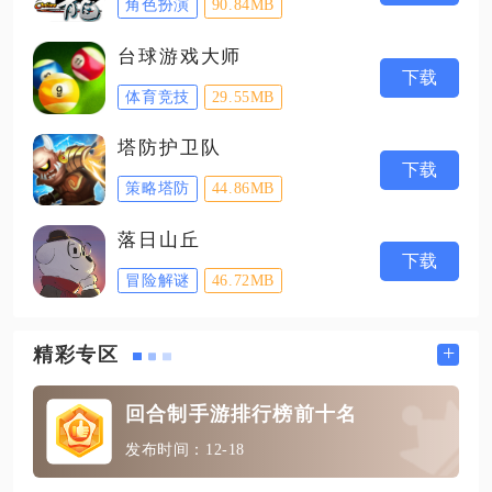
角色扮演
90.84MB
台球游戏大师
下载
体育竞技
29.55MB
塔防护卫队
下载
策略塔防
44.86MB
落日山丘
下载
冒险解谜
46.72MB
+
精彩专区
回合制手游排行榜前十名
发布时间：12-18