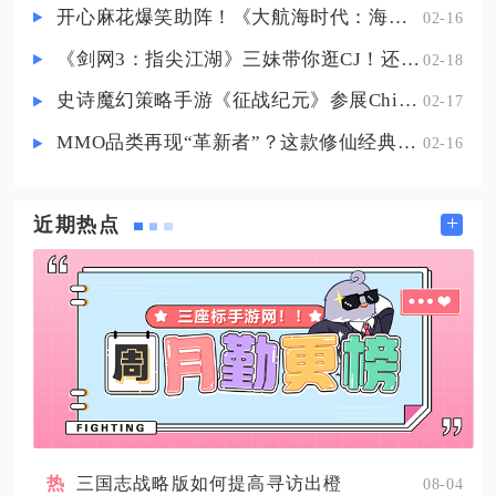
流程中难度最高的素材，蔬果类作
开心麻花爆笑助阵！《大航海时代：海上霸主》亮相China Joy
02-16
物则可以依靠农场种植稳定量
《剑网3：指尖江湖》三妹带你逛CJ！还有惊喜嘉宾现场约定你！
02-18
史诗魔幻策略手游《征战纪元》参展ChinaJoy，SLG与放置融合玩法来袭
02-17
MMO品类再现“革新者”？这款修仙经典IP产品在尝试破局
02-16
+
近期热点
三国志战略版如何提高寻访出橙
08-04