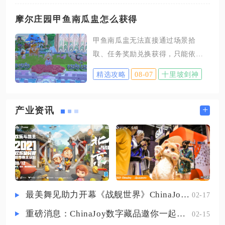
本途径适合新手过渡，打造与交易
依山临水，空间规整，刚好满足家
则能拿到带特技、高属性的极品装
摩尔庄园甲鱼南瓜盅怎么获得
祠升级所需的势力范围拓展需求，
备，不同渠道产出的装备品质、获
无需额外拆除大量原有景观建筑，
甲鱼南瓜盅无法直接通过场景拾
取效率差异明显，可根据自身需求
开荒阶段优先解锁此地能快速启动
取、任务奖励兑换获得，只能依靠
灵活搭配刷取方式。野外暗雷场景
徽商贸易玩法。完成油菜花田、餐
厨师职业厨房烹饪制作产出，集齐
与常规日常任务是零成本获取60级
精选攻略
08-07
十里坡剑神
指定食材并满足烹饪条件就能稳定
白板环装的基础渠道，龙窟一层、
获取这道料理，核心配方固定为甲
凤巢一层为稳定掉落地图，组队在
鱼1只、南瓜2个、胡萝卜3根，烹饪
+
产业资讯
此处烧双练级时，每场战斗都有概
时选择大火档位是制作成功的关键
率掉落未鉴定60级防具、武器，学
前提，同时需要厨师职业等级达到5
习妙手空空技能后还能偷取场景怪
级解锁对应食谱，等级未达标时即
物身上的60级装备，进一
便凑齐食材也无法开启制作流程。
想要批量获取甲鱼南瓜盅，需要分
步骤搞定食材收集、职业等级提升
最美舞见助力开幕《战舰世界》ChinaJoy首日精彩碰撞
02-17
和厨房烹饪三个环节，其中甲鱼作
重磅消息：ChinaJoy数字藏品邀你一起评选
02-15
为家园限定特产食材，是整个获取