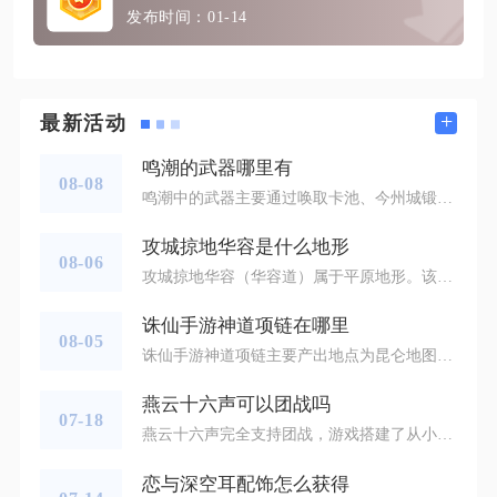
发布时间：01-14
+
最新活动
鸣潮的武器哪里有
08-08
鸣潮中的武器主要通过唤取卡池、今州城锻造台、野外探索宝箱、NPC物资兑换以及限时活动这五大渠道获取，不同稀有度武器对应固定获取途径，新手开荒优先选择免费途径收集装备，追求毕业武器再规划唤取资源。唤取系统是获取五星武器与大量四星武器的核心渠道，分为常驻武器唤取和限时浮声沉兵武器唤取。常驻武器唤取可以自主选定一把目标五星武器，抽取产出五星武器时必定锁定所选装备，消耗唤声涡纹参与抽取；限时武器唤取会上架当期UP五星武器，同时搭配三把概率提升的四星武器，仅能在卡池开放阶段入手。各类卡
攻城掠地华容是什么地形
08-06
攻城掠地华容（华容道）属于平原地形。该地点出自赤壁之战剧本副本，很多玩家容易结合历史典故误认为华容道为山地或者沼泽水域，在调配武将、布置幻影时出现搭配失误，直接降低副本通关效率。游戏内地形判定遵循副本内置规则，不受历史地貌影响，战斗结算全程按照平原地形机制生效，武将对应的平原地形战术、属性增益均可正常触发，水域、山地专属武将在此处无法获得地形加成，这也是挑战高难度剧本时需要优先留意的核心要点。针对华容平原地形的特性，武将挑选需要优先选择自带平原优势的人选，马超是适配该区域的核
诛仙手游神道项链在哪里
08-05
诛仙手游神道项链主要产出地点为昆仑地图的昆仑奴野外BOSS，同时可通过河阳城三界商行道具兑换、限时游戏活动奖励、摆摊交易购入三种渠道获取，野外BOSS掉落是最主流的原生获取方式。昆仑奴作为昆仑区域高等级野外首领，固定刷新在昆仑地图中部开阔点位，该BOSS属于多人公共挑战目标，成功完成击杀后会随机掉落紫品饰品装备，神道项链就在掉落装备池内，装备无门派硬性限制，输出、辅助各类职业都能穿戴使用，装备自带高额全抗性、暴击抵抗与真气加成，是中期过渡到毕业首饰阶段的核心装备，很多玩家会集
燕云十六声可以团战吗
07-18
燕云十六声完全支持团战，游戏搭建了从小规模竞技组队、中型副本攻坚到超大阵营混战的多层级团战体系，不管是偏向PVP对抗的玩家，还是喜欢PVE组队开荒的侠客，都能找到适配的团战玩法，不同团战模式在人数上限、战斗规则和战术逻辑上有着明显区分，适配不同的组队需求与游玩目标。小规模团战以竞技场公平对战为核心，止戈系列竞技覆盖了3v3、5v5主流小队团战规格，演武3v3会统一调平所有参战角色的基础属性，装备、奇术和心法可以自由搭配选择，不存在高战力碾压低分段的情况，队伍内部需要划分承伤前
恋与深空耳配饰怎么获得