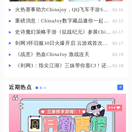
标签页面，将页面滑动至底部区
火热赛事助力Chinajoy，QQ飞车手游S联赛明星挑战赛8月1日打响！
02-16
域，右下角会标注带有绿色提示标
重磅消息：ChinaJoy数字藏品邀你一起评选
02-15
识的射击训练按钮，点击即可一键
加载进入特训岛，仓库、全面战场
史诗魔幻策略手游《征战纪元》参展ChinaJoy，SLG与放置融合玩法来袭
02-17
模式配套的枪械改装界面也同步搭
剑网3怀旧服30日火爆开启 云游戏首次亮相CJ打造舒适畅玩体验
02-17
载同
《战意》热血ChinaJoy 激战连天
02-19
《剑网3：指尖江湖》三妹带你逛CJ！还有惊喜嘉宾现场约定你！
02-18
+
近期热点