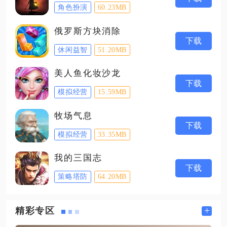
角色扮演
60.23MB
俄罗斯方块消除
下载
休闲益智
51.20MB
美人鱼化妆沙龙
下载
模拟经营
15.59MB
牧场气息
下载
模拟经营
33.35MB
我的三国志
下载
策略塔防
64.20MB
+
精彩专区