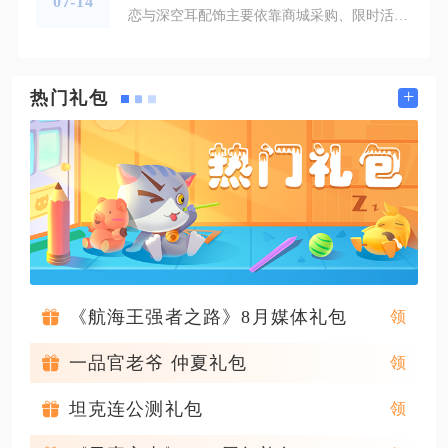
07-14
恋与深空耳配饰主要依靠商城采购、限时活动、月晖商店兑换、限时罗盘玩法以及礼包附赠这五类渠道进行收集，不同渠道对应普通常驻饰品和限定稀有耳饰两类奖励。常驻款式可以随时稳定入手，限定耳配饰只会在对应玩法开启期间开放获取，错过当期玩法只能等待后续复刻，玩家需要分清饰品类型来规划对应的收集方式，以此高效集齐全部耳饰藏品。商城甄选配饰板块是获取常驻耳配饰最直接的途径，进入商城甄选分区，点开配饰栏目，能够找到牵雪、莹澈等多款玩家专属耳饰，消耗对应钻石资源即可永久解锁，解锁之后角色与全部男
+
热门礼包
《航海王强者之路》8月媒体礼包
一品官老爷 仲夏礼包
坦克连公测礼包