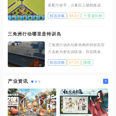
链进行强化，这两个部位带来的攻击
搭配弓箭手，少量巨人辅助推进，
加成收益最高，前期可以稳定强化至
配合哥布林快速掠夺资源，这套流
+7，积累足够晶石之后再尝试冲击更
精选攻略
08-03
十里坡剑神
派成本低、出兵快、容错率极高，
高强化等级。装备追加的成功率相比
完美贴合三本城堡容量与防御布
强化更加稳定，推荐先将全身装备追
局，不管是冲杯还是打资源都十分
三角洲行动哪里是特训岛
加等级提升至20级，再推进强化突
实用。三本整体防御建筑等级偏
破，同时开启宝石镶嵌槽，依据职业
三角洲行动内玩家俗称的特训岛官
低，城墙层数稀少，不需要高阶部
特性选择宝石，输出职业优先搭配
方名称为射击训练场，存在两条稳
队就能轻松破阵，核心思路就是用
定可直接进入的固定通道，第一条
低成本人海兵种平推敌方外置建
精选攻略
07-26
瞳瞳
是改枪台快捷入口，第二条是烽火
筑，优先收割金矿、圣水罐这类核
地带特勤处线下实体靶场入口，两
心资源，避开高伤害箭塔与加农炮
条路径均可无消耗自由进入，不存
+
产业资讯
密集区域，最大化掠夺收益同时减
在解锁条件与对局门槛，是全枪
少兵力损耗。野蛮人血量扎实适合
械、全配件免费测试的独立训练空
前排抗伤，弓箭手远程输出安全稳
间。改枪台快捷入口是使用率最高
定，两者搭配可以覆盖绝大多数三
的捷径，在游戏主界面顶部找到改
本阵
枪台功能入口，进入后切换至改装