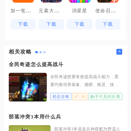
加一笔变新字
元素大天使
使命召唤手游体验服
消星星
下载
下载
下载
下载
+
相关攻略
全民奇迹怎么提高战斗
全民奇迹想要有效提高战斗能力，需
要均衡培养装备、翅膀、精灵、技能
多类系统，合理分配各类资源，同时
精选攻略
07-18
触手可及的距离
搭配适配的战斗配置，兼顾面板属性
与实战输出，避免资源分散造成提升
缓慢。装备是战斗属性的基础，获取
部落冲突3本用什么兵
卓越品质装备之后，优先对武器、项
部落冲突3本首选兵种搭配为野蛮人