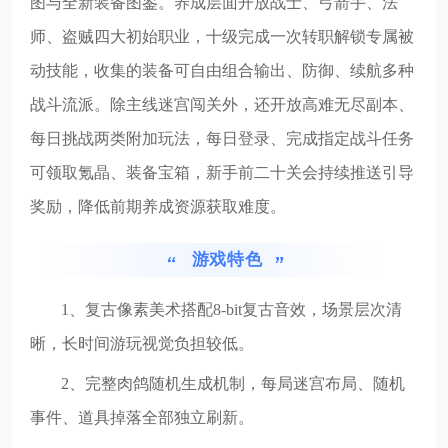
图与全新装备图鉴。养成层面开放战士、弓箭手、法
师、盗贼四大初始职业，十级完成一次转职解锁专属被
动技能，收集的装备可自由组合输出、防御、续航多种
战斗流派。除主线迷宫闯关外，还开放高难无尽副本、
每日挑战两类附加玩法，每日登录、完成指定战斗任务
可领取氪晶、装备宝箱，新手前二十关会持续推送引导
奖励，降低前期养成资源获取难度。
游戏特色
1、复古像素美术搭配8-bit复古音效，场景层次清
晰，长时间游玩视觉负担较低。
2、完整肉鸽随机生成机制，每局迷宫布局、随机
事件、道具掉落全部独立刷新。