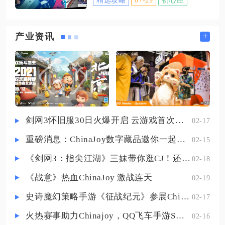
后者在限时商店兑换角色养成、抽
动的阵容特性，兼顾PVP竞技场对战
卡相关道具，两类晶片使用流程独
与PVE副本推图、BOSS攻坚全部场
立，需分开解锁对应功能入口。超
+
产业资讯
景需求，不存在单一装备通吃所有
声脉冲芯片属于探索模组道具，解
蜀国武将的情况，需按照武将定位
锁前置条件为完成怨鸟泽区域“彼岸
拆分装备体系。蜀国五虎物理输出
的哀歌”危行任务，与NPC九月对话
武将装备细分上，赵云
拾取遗失背包后自动获取道具，无
耐久消耗，永久留存。打开角色总
览界面切换至探索模组分页，选中8
剑网3怀旧服30日火爆开启 云游戏首次亮相CJ打造舒适畅玩体验
02-17
号固定空位完成装配，装配完成后
重磅消息：ChinaJoy数字藏品邀你一起评选
02-15
切回游戏主界面，屏幕侧边会出现
涡旋释放标识，仅身处淤泥、土堆
《剑网3：指尖江湖》三妹带你逛CJ！还有惊喜嘉宾现场约定你！
02-18
覆盖区域时标识保持亮起
《战意》热血ChinaJoy 激战连天
02-19
史诗魔幻策略手游《征战纪元》参展ChinaJoy，SLG与放置融合玩法来袭
02-17
火热赛事助力Chinajoy，QQ飞车手游S联赛明星挑战赛8月1日打响！
02-16