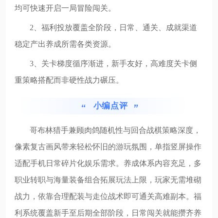
均可快速开启一局冒险闯关。
2、福利投放覆盖全阶段，日常、通关、成就渠道
稳定产出养成所需各类资源。
3、关卡梯度循序渐进，新手友好，高难度关卡侧
重策略搭配而非硬性战力碾压。
小编点评
哥布林猎手兼顾肉鸽随机性与回合战棋策略深度，
像素复古画风带来轻松怀旧的游玩氛围，单指竖屏操作
适配手机日常碎片化娱乐需求。养成体系内容充足，多
职业转职与海量装备组合拓展玩法上限，玩家无需堆砌
战力，依靠合理配装与走位战术即可通关高难副本。福
利系统覆盖新手至后期全部阶段，日常闯关就能攒齐养