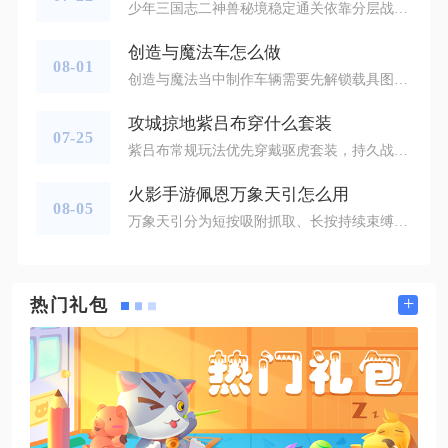
少年三国志二神兽秘境稳定通关依靠分层战力门槛、阵营适配阵容、针对性神兽搭配与手动控技能输出，低练度玩家依靠机制反打可跨战力通关高层秘境，完整吃透关卡机制能减少重复挑战消耗的挑战次数。神兽秘境需要等级达到60级并完成主线前置任务后，从征战板块入口进入，整体分为多层岛屿关卡，每层设置秘境迷失者、长云仙人试炼、守关大将三类战斗目标，击败守关大将即可解锁下一层更高难度关卡，每层都有基础战力标准，前五关稳定通关门槛约1.8亿战力，未达标的情况下优先补齐武将精炼、神兽升星、兵符养成三类系
创造与魔法车怎么做
08-01
创造与魔法当中制作车辆需要先解锁载具图纸、筹备各类原材料，在载具工作台完成部件加工与整车合成，车辆存在等级进阶机制，完成低级载具的制作后才能解锁高阶车型的打造权限。想要开启造车流程，首先要达到对应等级门槛，基础的T1代步车需要玩家达到30级，前期可以通过野外资源采集、日常冒险积累等级，等级达标后解锁载具工作台的建造配方，工作台是造车的核心设施，没有该工作台无法进行车辆的合成操作。图纸的获取可以通过游戏内玩法兑换、副本掉落等途径，拿到对应车型图纸之后，就可以开启大批量的资源收集
攻城掠地紫吕布穿什么套装
07-25
紫吕布常规玩法优先穿戴驱虎套装，持久战选用天命套装，极限爆发场景搭配神兵套装，生存压力过高时更换玄武套装，联合觉醒之后优先穿戴乱世眷侣专属套装。驱虎套装是紫吕布适用范围最广的选择，套装自带高额攻击加成以及破防属性，刚好契合吕布战神无双的战法伤害，面对副本里面护甲偏高的NPC守军和国战重甲武将可以打出更多输出。整套装备附带少量生命值加成，缓解紫吕布本身身板薄弱的短板，洗练词条优先锁定强攻、攻击、强壮，进一步放大战法伤害。穿戴这套装备之后，吕布击杀一排士兵触发追击效果，接连释放飞
火影手游佩恩万象天引怎么用
08-05
万象天引分为短按吸附抓取、长按持续束缚两种释放模式，短按适合快速起手衔接连招，长按用于拖替身差、破除霸体，两段抓取阶段机制不同，熟练区分释放方式就能发挥该技能全部实战价值。万象天引前摇仅有5帧，释放瞬间会生成大范围Y轴吸力，覆盖中场纵向全部区域，同时附带对空、扫地判定，空中释放技能、倒地保护的对手都会被吸力拉扯。短按释放时，前段吸附阶段敌方可交出替身，但人物依旧会被引力拖拽至身前，第二段黑棍抓取触发后进入不可替身状态，控制时长约2.5秒，冷却固定12秒，命中霸体目标能直接抵消
+
热门礼包