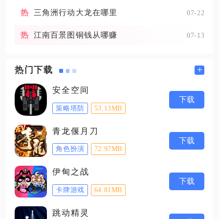
三角洲行动大龙在哪里
07-22
江南百景图铜钱从哪赚
07-13
+
热门下载
安全空间
下载
策略塔防
53.13MB
青龙偃月刀
下载
角色扮演
72.97MB
伊甸之战
下载
卡牌游戏
64.81MB
跳动精灵