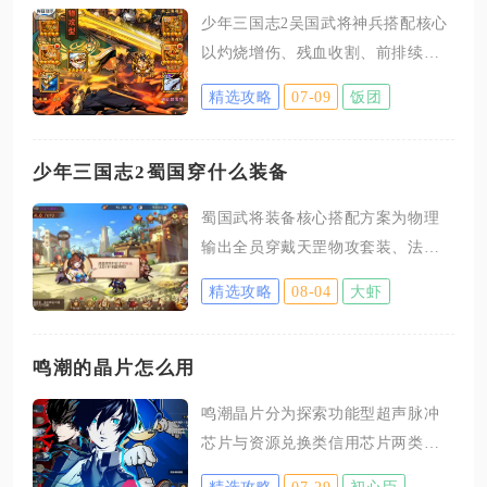
少年三国志2吴国武将神兵搭配核心
以灼烧增伤、残血收割、前排续
航、辅助保队为四大逻辑，灼烧输
精选攻略
07-09
饭团
出位统一搭配火云剑，收割核心选
用诸葛连弩或大夏龙雀刀，前排坦
将分配青龙刀、青釭剑，治疗控制
少年三国志2蜀国穿什么装备
辅助携带火凤葫芦、绿绮琴、八阵
蜀国武将装备核心搭配方案为物理
图，专属神兵优先给周瑜、陆逊、
输出全员穿戴天罡物攻套装、法系
孙策、甘宁提升阵容上限，平民无
谋士搭配卧龙计略套装、前排辅助
专属神兵则用通用红金神兵过渡，
精选攻略
08-04
大虾
坦克选择玄武生存套装，每名核心
整套搭配适配火烧流、极限孙坚、
武将必须佩戴专属神兵作为武器，
控制续航三类主流吴国阵容，兼顾
再搭配对应套装宝物、兵符完成成
鸣潮的晶片怎么用
推图、竞技场、跨服对战全场景需
套成型，平民过渡期可先用橙色通
求。吴国灼烧体系是阵营核心输出
鸣潮晶片分为探索功能型超声脉冲
用套装过渡，资源充足后直接更换
手段，陆逊、鲁肃、周瑜作为灼烧
芯片与资源兑换类信用芯片两类，
红色天罡、卧龙毕业套装，整套搭
核心，火云剑是最优通用神兵，神
前者用于地图淤泥解谜战斗破盾，
配适配蜀国高爆发、多回怒、强联
精选攻略
07-29
初心臣