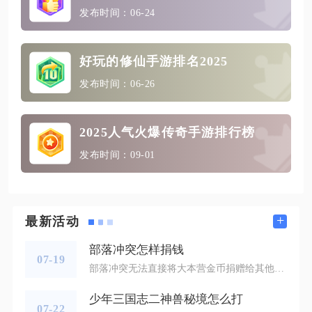
发布时间：06-24
好玩的修仙手游排名2025
发布时间：06-26
2025人气火爆传奇手游排行榜
发布时间：09-01
+
最新活动
部落冲突怎样捐钱
07-19
部落冲突无法直接将大本营金币捐赠给其他部落成员，游戏不存在玩家之间互相转账金币的功能，容易混淆的资本金币仅能用于部落都城公共建筑升级。很多新手玩家刚加入部落时，都希望把富余金币分给低本成员加快发育，但受游戏底层规则限制，金币、圣水、暗黑重油三类基础资源均不支持玩家点对点捐赠，任何声称可以直接转移资源的渠道都存在风险，需要主动规避。不少玩家会把部落都城资本金币和村庄金币弄混，两者是完全独立的资源。资本金币可以投入部落都城的各类建筑升级项目，进入都城界面选定待修建的建筑后点击贡献
少年三国志二神兽秘境怎么打
07-22