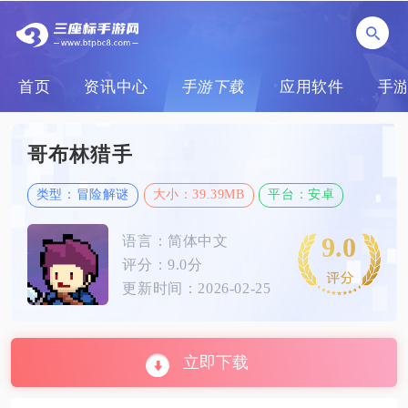
首页
资讯中心
手游下载
应用软件
手
哥布林猎手
类型：冒险解谜
大小：39.39MB
平台：安卓
9.0
语言：简体中文
评分：9.0分
更新时间：2026-02-25
立即下载