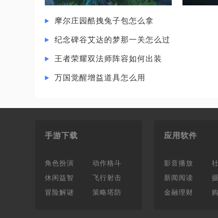
摩尔庄园酷拽兔子包怎么拿
纪念碑谷艾达的梦那一关怎么过
王者荣耀双法师阵容如何出装
万国觉醒增益道具怎么用
手游下载
应用软件
角色扮演
动作格斗
影音播放
休闲益智
飞行射击
新闻阅读
冒险解谜
策略塔防
金融理财