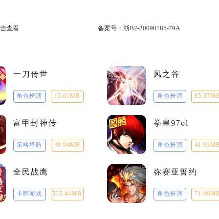
击查看
备案号：
浙B2-20090185-79A
一刀传世
风之谷
角色扮演
15.61MB
角色扮演
95.37M
富甲封神传
拳皇97ol
策略塔防
30.94MB
角色扮演
41.93M
全民战鹰
弥赛亚誓约
卡牌游戏
535.44MB
角色扮演
71.96M