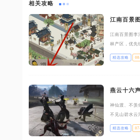
相关攻略
江南百景
江南百景图李
林产区，优先
竹林工作时可
精选攻略
08
即完成15
燕云十六
神仙渡、不羡
不见山碧水云
耗需求。神仙
精选攻略
07
蕴采集节点，