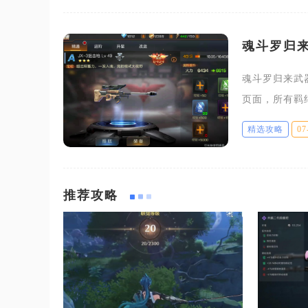
魂斗罗归
魂斗罗归来武
页面，所有羁
下角英雄入口
精选攻略
07
羁绊技能两大
推荐攻略