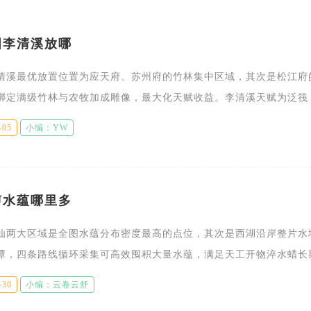
图李清溪放哪
清溪最优放置位置为应天府、苏州府的竹林集中区域，其次是松江府
绑定满级竹林与农牧加成雕像，最大化天赋收益。李清溪天赋为泛筏
额外获取资源并立即完成部分进度，满级后能额外获得50%资源，同
-05
小编：YW
声水蕴哪里多
仙两大区域是全图水蕴分布密度最高的点位，其次是西湖沿岸整片水
潭，四条路线循环采集可高效囤积大量水蕴，满足天工开物淬水蜡长
渡整条河道布满浅水滩、渡口栈桥与湖心浅洲，每一处临水草丛都刷
-30
小编：云卷云舒