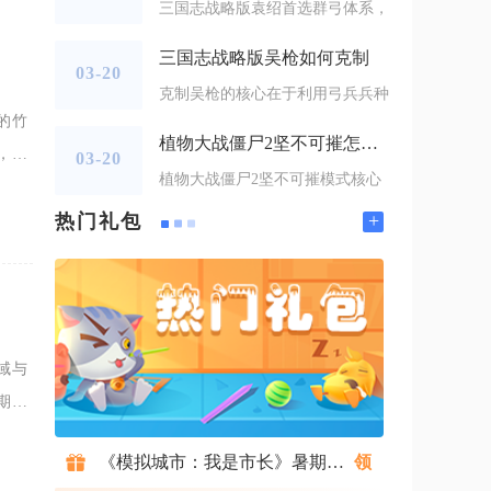
三国志战略版袁绍首选群弓体系，
三国志战略版吴枪如何克制
03-20
克制吴枪的核心在于利用弓兵兵种
的竹
植物大战僵尸2坚不可摧怎么过
，在
03-20
植物大战僵尸2坚不可摧模式核心
时立
+
热门礼包
域与
期消
新水
《模拟城市：我是市长》暑期礼包