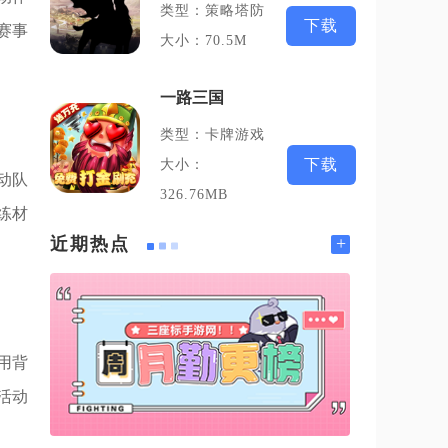
类型：策略塔防
下载
赛事
大小：70.5M
一路三国
类型：卡牌游戏
下载
大小：
动队
326.76MB
练材
+
近期热点
用背
活动