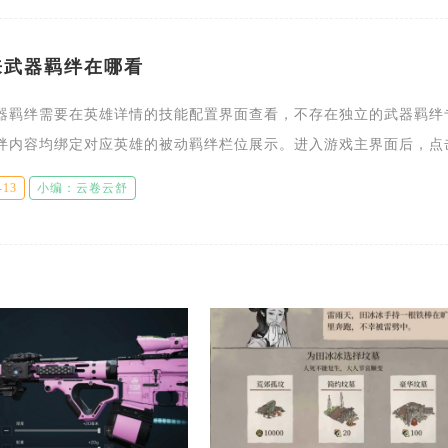
来武器羁绊在哪看
器羁绊需要在英雄详情的技能配置界面查看，不存在独立的武器羁绊
绊内容均绑定对应英雄的被动羁绊栏位展示。进入游戏主界面后，点
，选中已持有的目标英雄，切换至技能分页，页面下方会划分主动技
-13
小编：云卷云舒