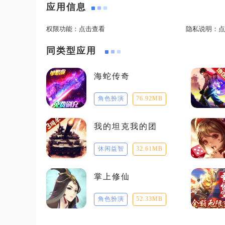
应用信息
权限功能：
点击查看
隐私说明：
点
同类型应用
海蛇传奇
角色扮演
76.92MB
我的坦克我的团
休闲益智
32.61MB
掌上修仙
角色扮演
52.33MB