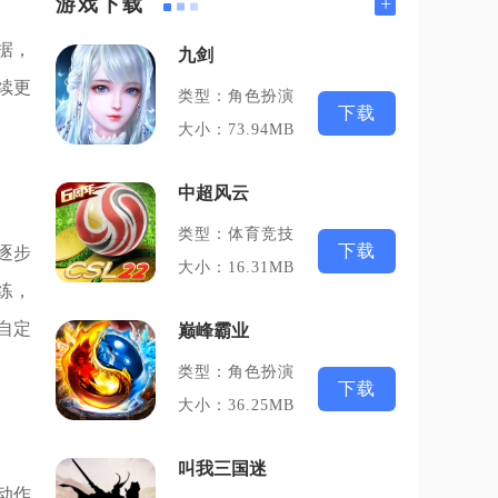
+
游戏下载
据，
九剑
续更
类型：角色扮演
下载
大小：73.94MB
中超风云
类型：体育竞技
下载
逐步
大小：16.31MB
练，
自定
巅峰霸业
类型：角色扮演
下载
大小：36.25MB
叫我三国迷
动作